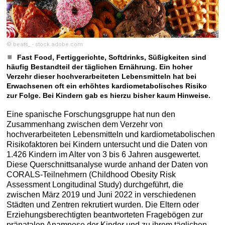
© beats_ - stock.adobe.com
Fast Food, Fertiggerichte, Softdrinks, Süßigkeiten sind
häufig Bestandteil der täglichen Ernährung. Ein hoher
Verzehr dieser hochverarbeiteten Lebensmitteln hat bei
Erwachsenen oft ein erhöhtes kardiometabolisches Risiko
zur Folge. Bei Kindern gab es hierzu bisher kaum Hinweise.
Eine spanische Forschungsgruppe hat nun den
Zusammenhang zwischen dem Verzehr von
hochverarbeiteten Lebensmitteln und kardiometabolischen
Risikofaktoren bei Kindern untersucht und die Daten von
1.426 Kindern im Alter von 3 bis 6 Jahren ausgewertet.
Diese Querschnittsanalyse wurde anhand der Daten von
CORALS-Teilnehmern (Childhood Obesity Risk
Assessment Longitudinal Study) durchgeführt, die
zwischen März 2019 und Juni 2022 in verschiedenen
Städten und Zentren rekrutiert wurden. Die Eltern oder
Erziehungsberechtigten beantworteten Fragebögen zur
pränatalen Anamnese der Kinder und zu ihrem täglichen