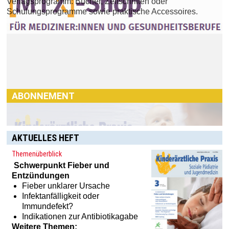
Verlagsprogramm: Bücher, Zeitschriften oder
Schulungsprogramme sowie praktische Accessoires.
ABONNEMENT
Haben Sie Interesse an einem Abonnement? Dann klicken
Sie einfach hier:
[MTX]-Shop
AKTUELLES HEFT
Themenüberblick
Schwerpunkt
Fieber und
Entzündungen
Fieber unklarer Ursache
Infektanfälligkeit oder
Immundefekt?
Indikationen zur Antibiotikagabe
Weitere Themen: