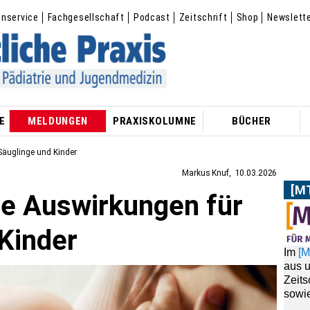
enservice
Fachgesellschaft
Podcast
Zeitschrift
Shop
Newslett
E
MELDUNGEN
PRAXISKOLUMNE
BÜCHER
Säuglinge und Kinder
Markus Knuf
10.03.2026
[M
he Auswirkungen für
Im
[
aus 
Kinder
Zeit
sowie