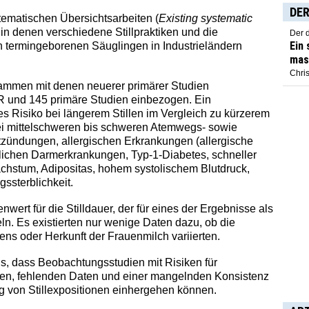
DER
ematischen Übersichtsarbeiten (
Existing systematic
 in denen verschiedene Stillpraktiken und die
Der 
Ein
 termingeborenen Säuglingen in Industrieländern
mas
Chris
mmen mit denen neuerer primärer Studien
 und 145 primäre Studien einbezogen. Ein
 Risiko bei längerem Stillen im Vergleich zu kürzerem
 bei mittelschweren bis schweren Atemwegs- sowie
tzündungen, allergischen Erkrankungen (allergische
dlichen Darmerkrankungen, Typ-1-Diabetes, schneller
stum, Adipositas, hohem systolischem Blutdruck,
ssterblichkeit.
nwert für die Stilldauer, der für eines der Ergebnisse als
eln. Es existierten nur wenige Daten dazu, ob die
ns oder Herkunft der Frauenmilch variierten.
s, dass Beobachtungsstudien mit Risiken für
ren, fehlenden Daten und einer mangelnden Konsistenz
g von Stillexpositionen einhergehen können.