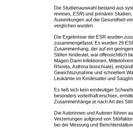
Die Studienauswahl bestand aus syst
reviews, ESR
) und primären Studien,
Auswirkungen auf die Gesundheit von
verglichen wurden.
Die Ergebnisse der ESR wurden zusa
zusammengefasst. Es wurden 29 ESR
Zusammenhang, der auf ein geringeres
Stillen hindeutet, war offensichtlich
Magen-Darm-Infektionen, Mittelohren
Rhinitis, Asthma bronchiale), entzün
Gewichtszunahme und schnellem Wach
Leukämie im Kindesalter und Säugling
Es ließ sich kein eindeutiger Schwelle
besonders vorteilhaft erschien, ermitt
Zusammenhänge je nach Art des Stille
Die Autorinnen und Autoren führen au
Verzerrungen aufgrund von Störfakto
bei der Messung und Berichterstattun