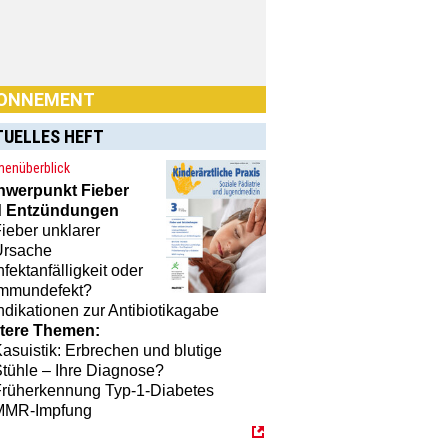
ONNEMENT
TUELLES HEFT
enüberblick
hwerpunkt
Fieber
 Entzündungen
n Sie Interesse an einem
ieber unklarer
nement? Dann klicken Sie einfach
Ursache
[MTX]-Shop
nfektanfälligkeit oder
Immundefekt?
ndikationen zur Antibiotikagabe
tere Themen:
asuistik: Erbrechen und blutige
tühle – Ihre Diagnose?
Früherkennung Typ-1-Diabetes
MMR-Impfung