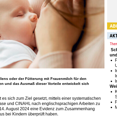
AB
AK
Them
Sc
und
Habe
F
Abon
hier:
I
illens oder der Fütterung mit Frauenmilch für den
I
n und das Ausmaß dieser Vorteile entwickelt sich
Wei
K
S
es sich zum Ziel gesetzt, mittels einer systematischen
ase und CINAHL nach englischsprachigen Arbeiten zu
 14. August 2024 eine Evidenz zum Zusammenhang
us bei Kindern überprüft haben.