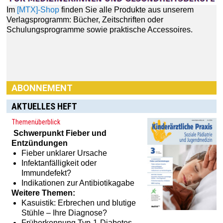
ABONNEMENT
AKTUELLES HEFT
Themenüberblick
Schwerpunkt
Fieber und
Entzündungen
Fieber unklarer Ursache
Infektanfälligkeit oder
Immundefekt?
Haben Sie Interesse an einem Abonnement? Dann klicken
Indikationen zur Antibiotikagabe
Sie einfach hier:
[MTX]-Shop
Weitere Themen:
Kasuistik: Erbrechen und blutige
Stühle – Ihre Diagnose?
Früherkennung Typ-1-Diabetes