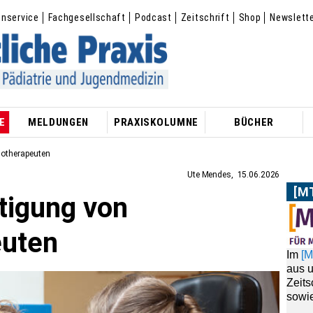
enservice
Fachgesellschaft
Podcast
Zeitschrift
Shop
Newslett
E
MELDUNGEN
PRAXISKOLUMNE
BÜCHER
otherapeuten
Ute Mendes
15.06.2026
[M
igung von
Im
[
aus 
euten
Zeit
sowie