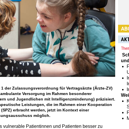
AB
AK
Them
Sc
und
F
Habe
Abon
I
hier:
 1 der Zulassungsverordnung für Vertragsärzte (Ärzte-ZV)
I
ie ambulante Versorgung im Rahmen besonderer
Wei
rn und Jugendlichen mit Intelligenzminderung) präzisiert.
K
apeutische Leistungen, die im Rahmen einer Kooperation
S
(SPZ) erbracht werden, jetzt im Kontext einer
sungsausschuss möglich.
rs vulnerable Patientinnen und Patienten besser zu