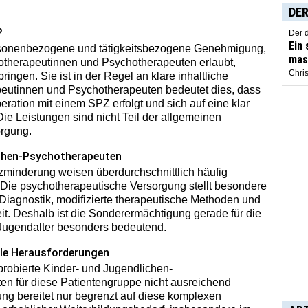
DER
?
Der 
Ein
rsonenbezogene und tätigkeitsbezogene Genehmigung,
mas
hotherapeutinnen und Psychotherapeuten erlaubt,
Chris
ringen. Sie ist in der Regel an klare inhaltliche
eutinnen und Psychotherapeuten bedeutet dies, dass
ation mit einem SPZ erfolgt und sich auf eine klar
ie Leistungen sind nicht Teil der allgemeinen
orgung.
ichen-Psychotherapeuten
nzminderung weisen überdurchschnittlich häufig
 Die psychotherapeutische Versorgung stellt besondere
Diagnostik, modifizierte therapeutische Methoden und
t. Deshalb ist die Sonderermächtigung gerade für die
Jugendalter besonders bedeutend.
lle Herausforderungen
pprobierte Kinder- und Jugendlichen-
en für diese Patientengruppe nicht ausreichend
dung bereitet nur begrenzt auf diese komplexen