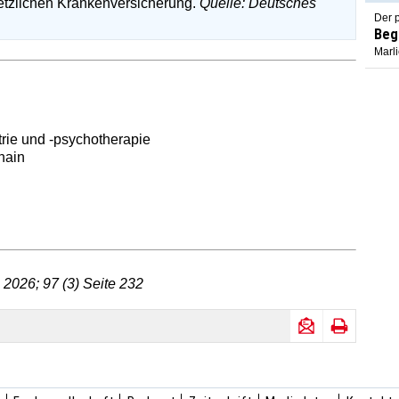
etzlichen Krankenversicherung.
Quelle: Deutsches
Der p
Beg
Marl
trie und -psychotherapie
hain
 2026; 97 (3) Seite 232