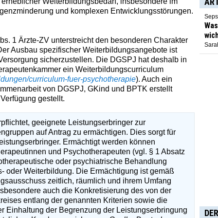
AR
 erheblicher Weiterbildungsbedarf, insbesondere im
lligenzminderung und komplexen Entwicklungsstörungen.
Seps
Was 
wich
s. 1 Ärzte-ZV unterstreicht den besonderen Charakter
Sarah
Der Ausbau spezifischer Weiterbildungsangebote ist
Versorgung sicherzustellen. Die DGSPJ hat deshalb in
erapeutenkammer ein Weiterbildungscurriculum
ldungen/curriculum-fuer-psychotherapie
). Auch ein
sammenarbeit von DGSPJ, GKind und BPTK erstellt
erfügung gestellt.
flichtet, geeignete Leistungserbringer zur
gruppen auf Antrag zu ermächtigen. Dies sorgt für
Leistungserbringer. Ermächtigt werden können
erapeutinnen und Psychotherapeuten (vgl. § 1 Absatz
hotherapeutische oder psychiatrische Behandlung
- oder Weiterbildung. Die Ermächtigung ist gemäß
gsausschuss zeitlich, räumlich und ihrem Umfang
sbesondere auch die Konkretisierung des von der
eises entlang der genannten Kriterien sowie die
er Einhaltung der Begrenzung der Leistungserbringung
DER