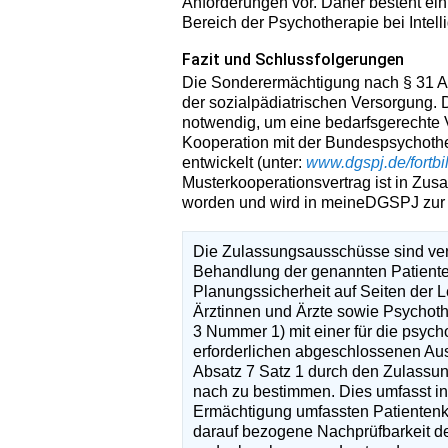
Anforderungen vor. Daher besteht ein
Bereich der Psychotherapie bei Inte
Fazit und Schlussfolgerungen
Die Sonderermächtigung nach § 31 Ab
der sozialpädiatrischen Versorgung. 
notwendig, um eine bedarfsgerechte 
Kooperation mit der Bundespsychoth
entwickelt (unter:
www.dgspj.de/fortbi
Musterkooperationsvertrag ist in Zu
worden und wird in meineDGSPJ zur V
Die Zulassungsausschüsse sind verp
Behandlung der genannten Patienten
Planungssicherheit auf Seiten der 
Ärztinnen und Ärzte sowie Psychoth
3 Nummer 1) mit einer für die psyc
erforderlichen abgeschlossenen Aus
Absatz 7 Satz 1 durch den Zulassun
nach zu bestimmen. Dies umfasst in
Ermächtigung umfassten Patientenkr
darauf bezogene Nachprüfbarkeit d