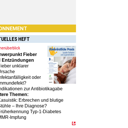
ONNEMENT
TUELLES HEFT
enüberblick
hwerpunkt
Fieber
 Entzündungen
ieber unklarer
n Sie Interesse an einem
Ursache
nement? Dann klicken Sie einfach
nfektanfälligkeit oder
[MTX]-Shop
Immundefekt?
ndikationen zur Antibiotikagabe
tere Themen:
asuistik: Erbrechen und blutige
tühle – Ihre Diagnose?
Früherkennung Typ-1-Diabetes
MMR-Impfung