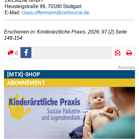
ZertSozial GmbH
Heusteigstraße 99, 70180 Stuttgart
E-Mail:
claus.offermann@zertsozial.de
Erschienen in: Kinderärztliche Praxis, 2026; 97 (2) Seite
148-154
0
Anzeige
[MTX]-SHOP
ABONNEMENT