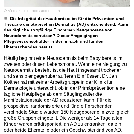
© Africa Studio - stock.adobe.com
Die Integrität der Hautbarriere ist für die Prävention und
Therapie der atopischen Dermatitis (AD) entscheidend. Kann
das tägliche sorgfältige Eincremen Neugeborene vor
Neurodermitis schützen? Dieser Frage gingen
Pflegewissenschaftler in Berlin nach und fanden
Überraschendes heraus.
Häufig beginnt eine Neurodermitis beim Baby bereits im
zweiten oder dritten Lebensmonat. Wenn eine Neigung zu
Neurodermitis besteht, ist die Haut insgesamt trockener
und sensibler gegenüber äußeren Einflüssen. Dr. Jan
Kottner hat mit seiner Arbeitsgruppe in der Klinik für
Dermatologie untersucht, ob in der Primärprävention eine
tägliche Hautpflege ab dem Säuglingsalter die
Manifestationsrate der AD reduzieren kann. Für die
prospektive, randomisierte und für die Forschenden
verblindete Studie wurden 150 Neugeborene in zwei gleich
große Gruppen eingeteilt. Die weniger als 14 Tage alten
Kinder waren prädisponiert, an AD zu erkranken, da ein
oder beide Elternteile oder ein Geschwisterkind von AD,