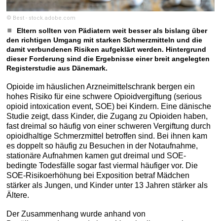
© Best - stock.adobe.com
Eltern sollten von Pädiatern weit besser als bislang über
den richtigen Umgang mit starken Schmerzmitteln und die
damit verbundenen Risiken aufgeklärt werden. Hintergrund
dieser Forderung sind die Ergebnisse einer breit angelegten
Registerstudie aus Dänemark.
Opioide im häuslichen Arzneimittelschrank bergen ein
hohes Risiko für eine schwere Opioidvergiftung (serious
opioid intoxication event, SOE) bei Kindern. Eine dänische
Studie zeigt, dass Kinder, die Zugang zu Opioiden haben,
fast dreimal so häufig von einer schweren Vergiftung durch
opioidhaltige Schmerzmittel betroffen sind. Bei ihnen kam
es doppelt so häufig zu Besuchen in der Notaufnahme,
stationäre Aufnahmen kamen gut dreimal und SOE-
bedingte Todesfälle sogar fast viermal häufiger vor. Die
SOE-Risikoerhöhung bei Exposition betraf Mädchen
stärker als Jungen, und Kinder unter 13 Jahren stärker als
Ältere.
Der Zusammenhang wurde anhand von