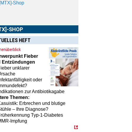
[MTX]-Shop
TX]-SHOP
TUELLES HEFT
enüberblick
hwerpunkt
Fieber
 Entzündungen
ieber unklarer
Ursache
nfektanfälligkeit oder
Immundefekt?
ndikationen zur Antibiotikagabe
tere Themen:
asuistik: Erbrechen und blutige
tühle – Ihre Diagnose?
Früherkennung Typ-1-Diabetes
MMR-Impfung