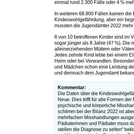
einmal rund 2.300 Fälle oder 4 % mehr
In weiteren 68.900 Fällen kamen die
Kindeswohlgefährdung, aber ein begrü
mussten die Jugendämter 2022 mehr
8 von 10 betroffenen Kinder sind im V
sogar jünger als 8 Jahre (47 %). Die
alleinerziehenden Müttern oder Väter
Jedes zehnte Kind lebte bei einem Elt
Heim oder bei Verwandten. Besonders f
und Mädchen schon eine Leistung de
und demnach dem Jugendamt bekann
Kommentar:
Die Daten über die Kindeswohlgefäh
Neue. Dies trifft für alle Formen d
psychische und körperliche Missha
schlimm bei der Bilanz 2022 ist abe
mehrfachen Misshandlungen ausgeset
Pädiaterinnen und Pädiater muss das
stellen die Diagnose zu selten“ be