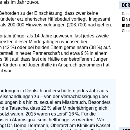
 als im Jahr zuvor.
DER
 Behörden zu der Einschätzung, dass zwar keine
Der 
ndeter erzieherischer Hilfebedarf vorliegt. Insgesamt
Ein
 als 200.000 Hinweismeldungen (203.700) nachgehen.
mas
Chris
orjahr jünger als 14 Jahre gewesen, fast jedes zweite
 meisten dieser Minderjährigen wuchsen bei
n (42 %) oder bei beiden Eltern gemeinsam (38 %) auf.
ernteil in neuer Partnerschaft und etwa 9 % in einem
ällt auf, dass fast die Hälfte der betroffenen Jungen
r Kinder- und Jugendhilfe in Anspruch genommen hat
t war.
rdungen in Deutschland erschüttern jedes Jahr aufs
er Misshandlungen zu – von der Vernachlässigung über
ndlungen bis hin zu sexuellem Missbrauch. Besonders
r die Tatsache, dass 22 % aller Minderjährigen gleich
zt waren. 2015 waren es „erst“ 16 %. Für die
 ein Alarmsignal sein, hellhöriger zu werden. „Wir
klagt Dr. Bernd Herrmann, Oberarzt am Klinikum Kassel