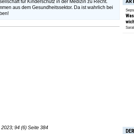
AR
llschaft für Kinderschutz in der Medizin zu Recht.
mmen aus dem Gesundheitssektor. Da ist wahrlich bei
Seps
ben!
Was 
wich
Sarah
 2023; 94 (6) Seite 384
DER