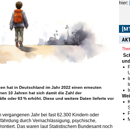
hier:
[M
AK
Them
Sc
und
F
I
en hat in Deutschland im Jahr 2022 einen erneuten
I
nen 10 Jahren hat sich damit die Zahl der
Wei
e oder 63 % erhöht. Diese und weitere Daten lieferte vor
K
S
vergangenen Jahr bei fast 62.300 Kindern oder
fährdung durch Vernachlässigung, psychische,
frontiert. Das waren laut Statistischem Bundesamt noch