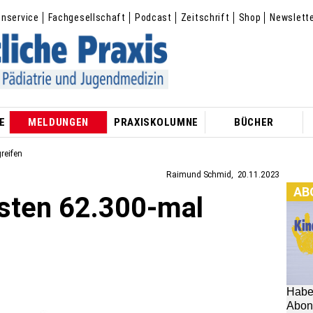
enservice
Fachgesellschaft
Podcast
Zeitschrift
Shop
Newslett
E
MELDUNGEN
PRAXISKOLUMNE
BÜCHER
reifen
Raimund Schmid
20.11.2023
AB
sten 62.300-mal
Habe
Abon