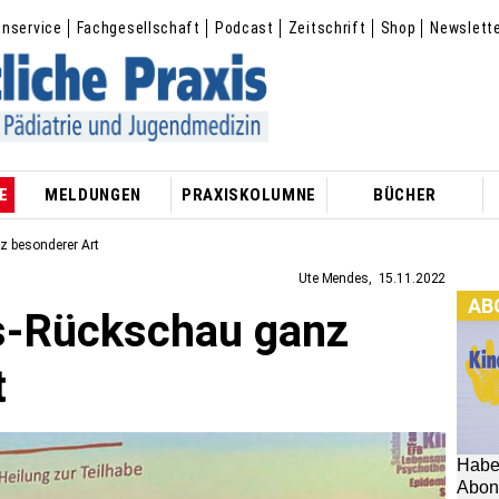
enservice
Fachgesellschaft
Podcast
Zeitschrift
Shop
Newslett
E
MELDUNGEN
PRAXISKOLUMNE
BÜCHER
 besonderer Art
Ute Mendes
15.11.2022
AB
s-Rückschau ganz
Habe
Abon
t
hier: