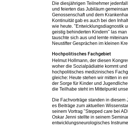
Die diesjährigen Teilnehmer jedenfall
und feierten das Jubiläum gemeinsam 
Genossenschaft und dem Krankenhaus 
Kontinuität gab es auch bei den Inh
wie heute. "Entwicklungsdiagnostik 
geistig behinderten Kindern" las man
tauschte sich aus und lernte miteinan
Neustifter Gesprächen im kleinen Kr
Hochpolitisches Fachgebiet
Helmut Hollmann, der diesen Kongress 
woher die Sozialpädiatrie kommt und 
hochpolitisches medizinisches Fachge
gleiche: Heute stehen wir mitten in
der Sorge für Kinder und Jugendliche,
die Teilhabe steht im Mittelpunkt uns
Die Fachvorträge standen in diesem Jah
es Beiträge zum aktuellen Wissenstan
seinem Vortrag "Stepped care bei AD
Oskar Jenni stellte in seinem Semina
entwicklungsneurologisches Instrumen