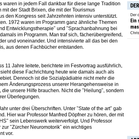
s waren in jedem Fall dankbar für diese lange Tradition
DER
mit der Stadt Brixen, die mit der Tourismus
Der 
den Kongress seit Jahrzehnten intensiv unterstützt.
Ein
alten. 1972 waren im Programm ganz ähnliche Themen
mas
und Entwicklungstherapie" und "Sprachanbahnung bei
Chris
 damals im Programm. Man traf sich, fächerübergreifend,
der und voneinander. Und intensivierte all das bei den
eis, aus denen Fachbücher entstanden.
11 Jahre leitete, berichtete im Festvortrag ausführlich,
sieht diese Fachrichtung heute wie damals auch als
biet. Dennoch ist die Sozialpädiatrie nicht mehr die
 einem Änderungsprozess unserer Herangehensweise in
 die unsere Hilfe brauchen. Nicht die "Heilung", sondern
erer Überlegungen.
r unter drei Überschriften. Unter "State of the art" gab
d. Hier war Professor Manfred Döpfner zu hören, der mit
HS" sein Lebenswerk weiterverfolgt. Und Professor
r zur "Zürcher Neuromotorik" ein wichtiges
t vor.