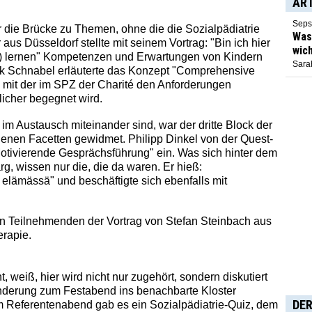
AR
Seps
 die Brücke zu Themen, ohne die die Sozialpädiatrie
Was 
aus Düsseldorf stellte mit seinem Vortrag: "Bin ich hier
wich
rn) lernen" Kompetenzen und Erwartungen von Kindern
Sarah
irk Schnabel erläuterte das Konzept "Comprehensive
 mit der im SPZ der Charité den Anforderungen
icher begegnet wird.
 im Austausch miteinander sind, war der dritte Block der
enen Facetten gewidmet. Philipp Dinkel von der Quest-
otivierende Gesprächsführung" ein. Was sich hinter dem
rg, wissen nur die, die da waren. Er hieß:
 elämässä" und beschäftigte sich ebenfalls mit
n Teilnehmenden der Vortrag von Stefan Steinbach aus
rapie.
 weiß, hier wird nicht nur zugehört, sondern diskutiert
anderung zum Festabend ins benachbarte Kloster
DER
eim Referentenabend gab es ein Sozialpädiatrie-Quiz, dem