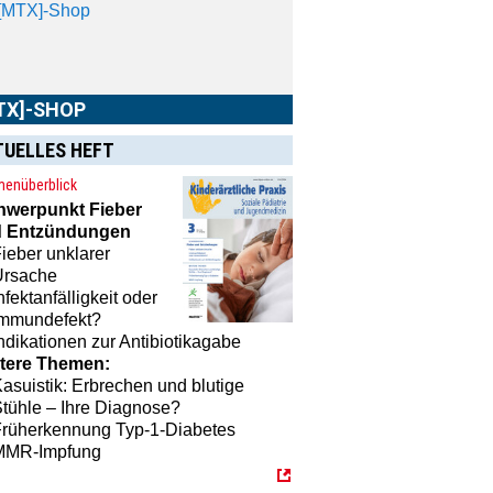
TX]-SHOP
TUELLES HEFT
MTX]-Shop
finden Sie alle Produkte
enüberblick
unserem Verlagsprogramm: Bücher,
hwerpunkt
Fieber
schriften oder Schulungsprogramme
 Entzündungen
 praktische Accessoires.
ieber unklarer
Ursache
nfektanfälligkeit oder
Immundefekt?
ndikationen zur Antibiotikagabe
tere Themen:
asuistik: Erbrechen und blutige
tühle – Ihre Diagnose?
Früherkennung Typ-1-Diabetes
MMR-Impfung