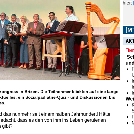
[M
AK
Im
[
Them
aus 
Sc
Zeit
und
sowie
F
I
rkongress in Brixen: Die Teilnehmer blickten auf eine lange
I
ktuelles, ein Sozialpädiatrie-Quiz - und Diskussionen bis
Wei
es.
K
S
d das nunmehr seit einem halben Jahrhundert! Hätte
edacht, dass es den von ihm ins Leben gerufenen
 gibt?