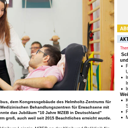
Habe
Abon
AK
hier:
Them
Sc
und
F
I
I
Wei
K
Kubus, dem Kongressgebäude des Helmholtz-Zentrums für
S
 Medizinischen Behandlungszentren für Erwachsene mit
onnte das Jubiläum "10 Jahre MZEB in Deutschland"
rm groß, auch weil seit 2015 Beachtliches erreicht wurde.