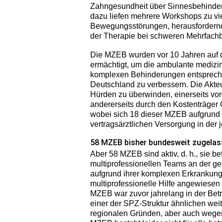
Zahngesundheit über Sinnesbehinderu
dazu liefen mehrere Workshops zu vi
Bewegungsstörungen, herausfordernd
der Therapie bei schweren Mehrfach
Die MZEB wurden vor 10 Jahren auf 
ermächtigt, um die ambulante medizi
komplexen Behinderungen entspreche
Deutschland zu verbessern. Die Akte
Hürden zu überwinden, einerseits vo
andererseits durch den Kostenträger
wobei sich 18 dieser MZEB aufgrund 
vertragsärztlichen Versorgung in der 
58 MZEB bisher bundesweit zugelas
Aber 58 MZEB sind aktiv, d. h., sie be
multiprofessionellen Teams an der g
aufgrund ihrer komplexen Erkrankung
multiprofessionelle Hilfe angewiesen 
MZEB war zuvor jahrelang in der Bet
einer der SPZ-Struktur ähnlichen we
regionalen Gründen, aber auch wegen