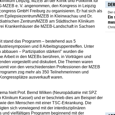
linikum Leipzig, MZEB an der Klinik und Poliklinik für
DER
BAG-MZEB e. V. angenommen, den Kongress in Leipzig
rcongress GmbH Freiburg zu organisieren. Er hat sich als
Der 
om Epilepsiezentrum/MZEB in Kleinwachau und Dr.
Ein
diatrischen Zentrum/MZEB am Städtischen Klinikum
mas
 drei Krankenhäuser die MZEB-Landschaft in Sachsen
Chris
it stand das Programm – bestehend aus 5
ustriesymposien und 8 Arbeitsgruppentreffen. Unter
abbauen – Partizipation stärken!" wurden die
che Arbeit in den MZEBs berühren, in Vorträgen und
nden vorgestellt und diskutiert. Die Themen waren
n somit von den verschiedensten Professionen der MZEB
 Programm zog mehr als 350 Teilnehmerinnen und
 Kongressplätze ausverkauft waren.
ma hielt Prof. Bernd Wilken (Neuropädiatrie mit SPZ
n Klinikum Kassel) und er beschrieb dies am Beispiel der
owie den Menschen mit einer TSC-Erkrankung. Die
ten sich vorwiegend mit der interdisziplinären
 und vielfältiges Programm beginnend mit der