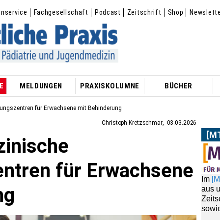
enservice
Fachgesellschaft
Podcast
Zeitschrift
Shop
Newslett
E
MELDUNGEN
PRAXISKOLUMNE
BÜCHER
ungszentren für Erwachsene mit Behinderung
Christoph Kretzschmar
03.03.2026
[M
zinische
Im
[
aus 
ntren für Erwachsene
Zeit
sowie
ng
AB