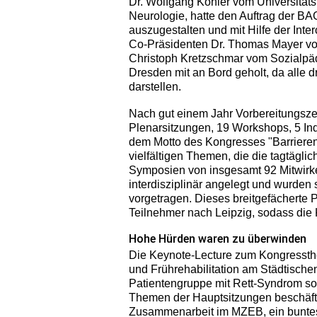
Dr. Wolfgang Köhler vom Universitätsk
Neurologie, hatte den Auftrag der 
auszugestalten und mit Hilfe der Inte
Co-Präsidenten Dr. Thomas Mayer v
Christoph Kretzschmar vom Sozialpä
Dresden mit an Bord geholt, da alle
darstellen.
Nach gut einem Jahr Vorbereitungsze
Plenarsitzungen, 19 Workshops, 5 Ind
dem Motto des Kongresses "Barrieren 
vielfältigen Themen, die die tagtägli
Symposien von insgesamt 92 Mitwirke
interdisziplinär angelegt und wurde
vorgetragen. Dieses breitgefächerte
Teilnehmer nach Leipzig, sodass die
Hohe Hürden waren zu überwinden
Die Keynote-Lecture zum Kongressthe
und Frührehabilitation am Städtische
Patientengruppe mit Rett-Syndrom s
Themen der Hauptsitzungen beschäftig
Zusammenarbeit im MZEB, ein buntes