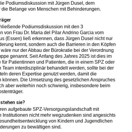
ie Podiumsdiskussion mit Jürgen Dusel, dem
r die Belange von Menschen mit Behinderungen.
räger
chließende Podiumsdiskussion mit den 3
 von Frau Dr. Maria del Pilar Andrino Garcia vom
 (Essen) ließ erkennen, dass Jürgen Dusel nicht nur
erung kennt, sondern auch die Barrieren in den Köpfen
l wäre nur der Abbau der Bürokratie bei der Verordnung
ruppe genannt. Seit Anfang des Jahres 2025 ist dies im
für Patientinnen und Patienten, die in einem SPZ oder
Team interdisziplinär behandelt werden, sollte bei der
eln deren Expertise genutzt werden, damit die
en können. Die Umsetzung des gesetzlichen Anspruches
sich aber weiterhin noch schwierig, insbesondere beim
stenträger.
stehen sie?
Jahren aufgebaute SPZ-Versorgungslandschaft mit
se Institutionen nicht mehr wegzudenken sind angesichts
Gesundheitsentwicklung von Kindern und Jugendlichen
derungen zu bewältigen sind.