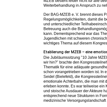
MZEB besteht leider nicht für alle be
Weiterbehandlung in Anspruch zu n
Der BAG-MZEB e. V. brennt dieses Pr
Regelungsmöglichkeiten, damit die b
und unterschiedlicher Teilhabeeinsch
Betreuung auch die Behandlungsmögl
kann. Dementsprechend war das Thema
Jugendlichen mit schweren chronisch
wichtiges Thema auf diesem Kongres
Etablierung der MZEB – eine emotio
Die Jubiläumssitzung "10 Jahre MZEB
wir hin?" brachte den Kongressteilne
Thematik für eine adäquate gesundh
schon vorangetrieben worden ist. In e
Seidel (Bielefeld), die Kongressteil
emotionale Achterbahn, die man mit 
erleben konnte. Es war teilweise ei
und stoische Ausdauer der Akteure ha
entsprechend neue Strukturen in For
medizinische Versorgungslandschaft 