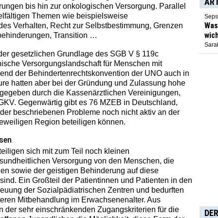
AR
ngen bis hin zur onkologischen Versorgung. Parallel
elfältigen Themen wie beispielsweise
Seps
Was 
es Verhalten, Recht zur Selbstbestimmung, Grenzen
wich
behinderungen, Transition …
Sarah
der gesetzlichen Grundlage des SGB V § 119c
nische Versorgungslandschaft für Menschen mit
nd der Behindertenrechtskonvention der UNO auch in
ure hatten aber bei der Gründung und Zulassung hohe
rgegeben durch die Kassenärztlichen Vereinigungen,
 GKV. Gegenwärtig gibt es 76 MZEB in Deutschland,
der beschriebenen Probleme noch nicht aktiv an der
jeweiligen Region beteiligen können.
sen
teiligen sich mit zum Teil noch kleinen
esundheitlichen Versorgung von den Menschen, die
en sowie der geistigen Behinderung auf diese
sind. Ein Großteil der Patientinnen und Patienten in den
reuung der Sozialpädiatrischen Zentren und bedurften
iteren Mitbehandlung im Erwachsenenalter. Aus
 der sehr einschränkenden Zugangskriterien für die
DER