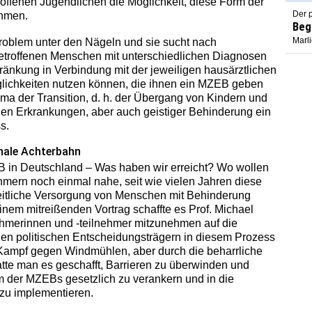
troffenen Jugendlichen die Möglichkeit, diese Form der
Der p
ehmen.
Beg
Marl
oblem unter den Nägeln und sie sucht nach
etroffenen Menschen mit unterschiedlichen Diagnosen
ränkung in Verbindung mit der jeweiligen hausärztlichen
ichkeiten nutzen können, die ihnen ein MZEB geben
 der Transition, d. h. der Übergang von Kindern und
en Erkrankungen, aber auch geistiger Behinderung ein
s.
nale Achterbahn
 in Deutschland – Was haben wir erreicht? Wo wollen
hmern noch einmal nahe, seit wie vielen Jahren diese
eitliche Versorgung von Menschen mit Behinderung
inem mitreißenden Vortrag schaffte es Prof. Michael
nehmerinnen und -teilnehmer mitzunehmen auf die
den politischen Entscheidungsträgern in diesem Prozess
n Kampf gegen Windmühlen, aber durch die beharrliche
tte man es geschafft, Barrieren zu überwinden und
m der MZEBs gesetzlich zu verankern und in die
zu implementieren.