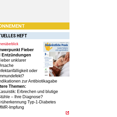
n Sie Interesse an einem
nement? Dann klicken Sie einfach
TUELLES HEFT
[MTX]-Shop
enüberblick
hwerpunkt
Fieber
 Entzündungen
ieber unklarer
Ursache
nfektanfälligkeit oder
Immundefekt?
ndikationen zur Antibiotikagabe
tere Themen:
asuistik: Erbrechen und blutige
tühle – Ihre Diagnose?
Früherkennung Typ-1-Diabetes
MMR-Impfung