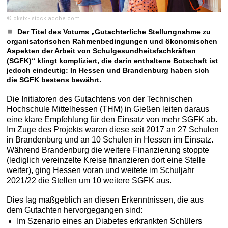
© oksix - stock.adobe.com
Der Titel des Votums „Gutachterliche Stellungnahme zu
organisatorischen Rahmenbedingungen und ökonomischen
Aspekten der Arbeit von Schulgesundheitsfachkräften
(SGFK)“ klingt kompliziert, die darin enthaltene Botschaft ist
jedoch eindeutig: In Hessen und Brandenburg haben sich
die SGFK bestens bewährt.
Die Initiatoren des Gutachtens von der Technischen
Hochschule Mittelhessen (THM) in Gießen leiten daraus
eine klare Empfehlung für den Einsatz von mehr SGFK ab.
Im Zuge des Projekts waren diese seit 2017 an 27 Schulen
in Brandenburg und an 10 Schulen in Hessen im Einsatz.
Während Brandenburg die weitere Finanzierung stoppte
(lediglich vereinzelte Kreise finanzieren dort eine Stelle
weiter), ging Hessen voran und weitete im Schuljahr
2021/22 die Stellen um 10 weitere SGFK aus.
Dies lag maßgeblich an diesen Erkenntnissen, die aus
dem Gutachten hervorgegangen sind:
Im Szenario eines an Diabetes erkrankten Schülers