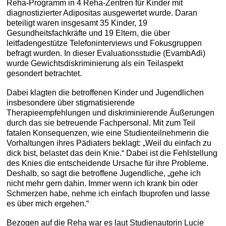
Reha-Programm in 4 Reha-Zentren für Kinder mit
diagnostizierter Adipositas ausgewertet wurde. Daran
beteiligt waren insgesamt 35 Kinder, 19
Gesundheitsfachkräfte und 19 Eltern, die über
leitfadengestütze Telefoninterviews und Fokusgruppen
befragt wurden. In dieser Evaluationsstudie (EvambAdi)
wurde Gewichtsdiskriminierung als ein Teilaspekt
gesondert betrachtet.
Dabei klagten die betroffenen Kinder und Jugendlichen
insbesondere über stigmatisierende
Therapieempfehlungen und diskriminierende Äußerungen
durch das sie betreuende Fachpersonal. Mit zum Teil
fatalen Konsequenzen, wie eine Studienteilnehmerin die
Vorhaltungen ihres Pädiaters beklagt: „Weil du einfach zu
dick bist, belastet das dein Knie.“ Dabei ist die Fehlstellung
des Knies die entscheidende Ursache für ihre Probleme.
Deshalb, so sagt die betroffene Jugendliche, „gehe ich
nicht mehr gern dahin. Immer wenn ich krank bin oder
Schmerzen habe, nehme ich einfach Ibuprofen und lasse
es über mich ergehen.“
Bezogen auf die Reha war es laut Studienautorin Lucie