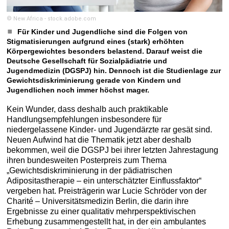
© New Africa - stock.adobe.com
Für Kinder und Jugendliche sind die Folgen von
Stigmatisierungen aufgrund eines (stark) erhöhten
Körpergewichtes besonders belastend. Darauf weist die
Deutsche Gesellschaft für Sozialpädiatrie und
Jugendmedizin (DGSPJ) hin. Dennoch ist die Studienlage zur
Gewichtsdiskriminierung gerade von Kindern und
Jugendlichen noch immer höchst mager.
Kein Wunder, dass deshalb auch praktikable
Handlungsempfehlungen insbesondere für
niedergelassene Kinder- und Jugendärzte rar gesät sind.
Neuen Aufwind hat die Thematik jetzt aber deshalb
bekommen, weil die DGSPJ bei ihrer letzten Jahrestagung
ihren bundesweiten Posterpreis zum Thema
„Gewichtsdiskriminierung in der pädiatrischen
Adipositastherapie – ein unterschätzter Einflussfaktor“
vergeben hat. Preisträgerin war Lucie Schröder von der
Charité – Universitätsmedizin Berlin, die darin ihre
Ergebnisse zu einer qualitativ mehrperspektivischen
Erhebung zusammengestellt hat, in der ein ambulantes