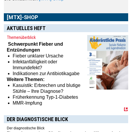
AKTUELLES HEFT
Im
[MTX]-Shop
finden Sie alle Produkte aus unserem
Themenüberblick
Verlagsprogramm: Bücher, Zeitschriften oder
Schwerpunkt
Fieber und
Schulungsprogramme sowie praktische Accessoires.
Entzündungen
Fieber unklarer Ursache
Infektanfälligkeit oder
Immundefekt?
Indikationen zur Antibiotikagabe
Weitere Themen:
Kasuistik: Erbrechen und blutige
Stühle – Ihre Diagnose?
Früherkennung Typ-1-Diabetes
MMR-Impfung
DER DIAGNOSTISCHE BLICK
Der diagnostische Blick