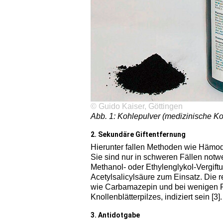
© Guido Kaiser, Göttingen
Abb. 1: Kohlepulver (medizinische Koh
2. Sekundäre Giftentfernung
Hierunter fallen Methoden wie Hämod
Sie sind nur in schweren Fällen not
Methanol- oder Ethylenglykol-Vergiftu
Acetylsalicylsäure zum Einsatz. Die
wie Carbamazepin und bei wenigen Pf
Knollenblätterpilzes, indiziert sein [3].
3. Antidotgabe