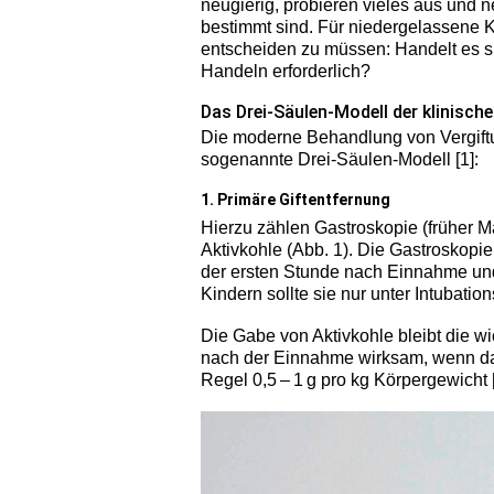
neugierig, probieren vieles aus und n
bestimmt sind. Für niedergelassene K
entscheiden zu müssen: Handelt es si
Handeln erforderlich?
Das Drei-Säulen-Modell der klinisch
Die moderne Behandlung von Vergiftun
sogenannte Drei-Säulen-Modell [1]:
1. Primäre Giftentfernung
Hierzu zählen Gastroskopie (früher 
Aktivkohle (Abb. 1). Die Gastroskopie 
der ersten Stunde nach Einnahme und n
Kindern sollte sie nur unter Intubatio
Die Gabe von Aktivkohle bleibt die w
nach der Einnahme wirksam, wenn das 
Regel 0,5 – 1 g pro kg Körpergewicht [