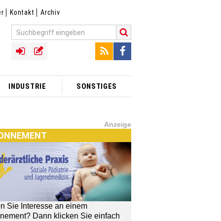
er
Kontakt
Archiv
INDUSTRIE
SONSTIGES
Anzeige
ONNEMENT
n Sie Interesse an einem
TX]-SHOP
nement? Dann klicken Sie einfach
[MTX]-Shop
MTX]-Shop
finden Sie alle Produkte
unserem Verlagsprogramm: Bücher,
schriften oder Schulungsprogramme