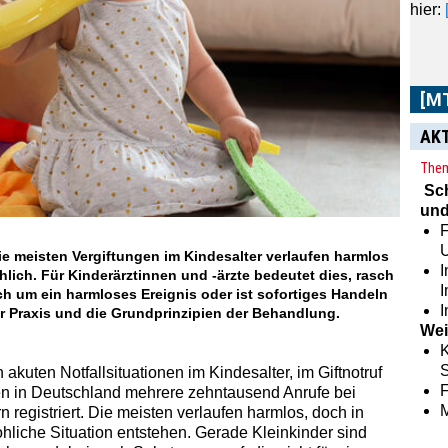
sowie
AK
Them
Sc
und
F
Die meisten Vergiftungen im Kindesalter verlaufen harmlos
I
lich. Für Kinderärztinnen und -ärzte bedeutet dies, rasch
h um ein harmloses Ereignis oder ist sofortiges Handeln
I
er Praxis und die Grundprinzipien der Behandlung.
Wei
K
S
akuten Notfallsituationen im Kindesalter, im Giftnotruf
den in Deutschland mehrere zehntausend Anrufe bei
 registriert. Die meisten verlaufen harmlos, doch in
hliche Situation entstehen. Gerade Kleinkinder sind