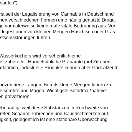
saufen").
rst seit der Legalisierung von Cannabis in Deutschland
einen verschiedenen Formen eine häufig genutzte Droge.
e normalerweise keine reale vitale Bedrohung aus. Vor
h Ingestionen von kleinen Mengen Haschisch oder Gras
tseinsstörungen führen.
asserkochers wird versehentlich eine
 zubereitet. Handelsübliche Präparate (auf Zitronen-
fährlich, industrielle Produkte können aber stark ätzend
nzentrierte Laugen. Bereits kleine Mengen führen zu
eiseröhre und Magen. Wichtigste Sofortmaßnahme:
en provozieren!
hr häufig, weil diese Substanzen in Reichweite von
treten Schaum, Erbrechen und Bauchschmerzen auf.
sigkeit, gelegentlich ist eine stationäre Überwachung