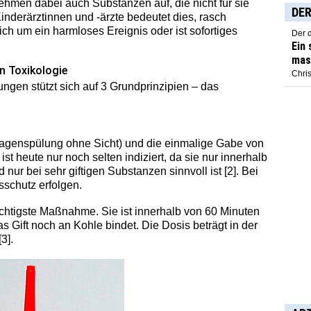
ehmen dabei auch Substanzen auf, die nicht für sie
DER
inderärztinnen und -ärzte bedeutet dies, rasch
ch um ein harmloses Ereignis oder ist sofortiges
Der 
Ein
mas
en Toxikologie
Chris
gen stützt sich auf 3 Grundprinzipien – das
Magenspülung ohne Sicht) und die einmalige Gabe von
ist heute nur noch selten indiziert, da sie nur innerhalb
ur bei sehr giftigen Substanzen sinnvoll ist [2]. Bei
nsschutz erfolgen.
ichtigste Maßnahme. Sie ist innerhalb von 60 Minuten
Gift noch an Kohle bindet. Die Dosis beträgt in der
3].