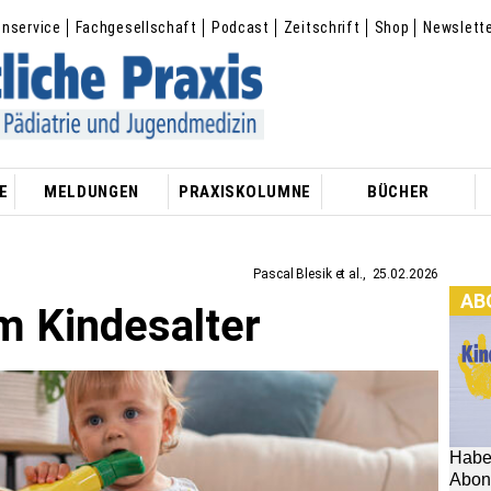
enservice
Fachgesellschaft
Podcast
Zeitschrift
Shop
Newslett
E
MELDUNGEN
PRAXISKOLUMNE
BÜCHER
Pascal Blesik et al.
25.02.2026
AB
m Kindesalter
Habe
[M
Abon
hier:
Im
[
aus 
Zeit