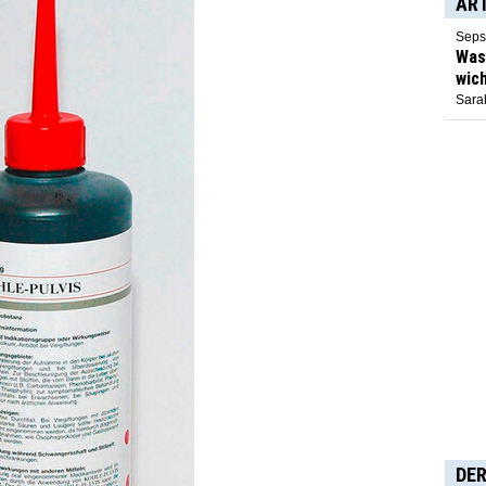
AR
Seps
Was 
wich
Sarah
DER