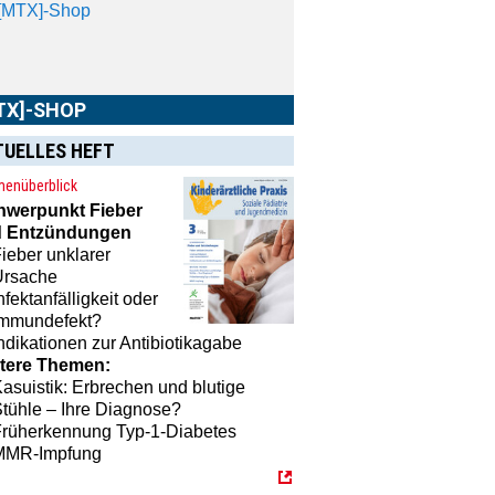
 praktische Accessoires.
TUELLES HEFT
enüberblick
hwerpunkt
Fieber
 Entzündungen
ieber unklarer
Ursache
nfektanfälligkeit oder
Immundefekt?
ndikationen zur Antibiotikagabe
tere Themen:
asuistik: Erbrechen und blutige
tühle – Ihre Diagnose?
Früherkennung Typ-1-Diabetes
MMR-Impfung