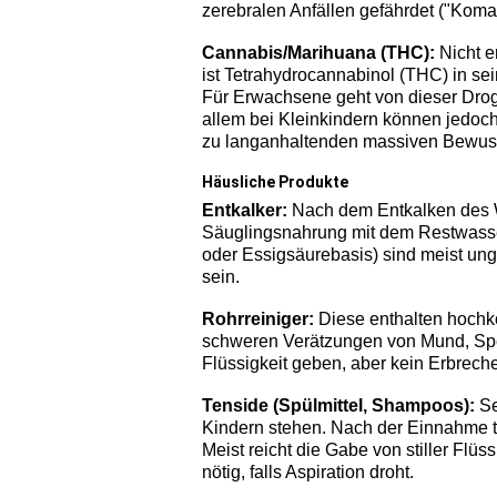
zerebralen Anfällen gefährdet ("Koma
Cannabis/Marihuana (THC):
Nicht e
ist Tetrahydrocannabinol (THC) in s
Für Erwachsene geht von dieser Drog
allem bei Kleinkindern können jedoc
zu langanhaltenden massiven Bewuss
Häusliche Produkte
Entkalker:
Nach dem Entkalken des W
Säuglingsnahrung mit dem Restwasser
oder Essigsäurebasis) sind meist unge
sein.
Rohrreiniger:
Diese enthalten hochko
schweren Verätzungen von Mund, Sp
Flüssigkeit geben, aber kein Erbrech
Tenside (Spülmittel, Shampoos):
Se
Kindern stehen. Nach der Einnahme 
Meist reicht die Gabe von stiller Flüs
nötig, falls Aspiration droht.