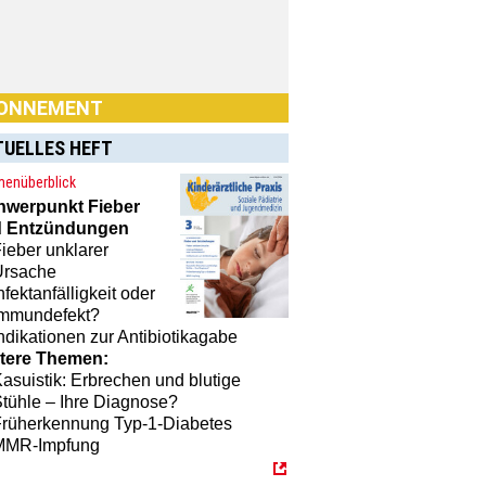
ONNEMENT
TUELLES HEFT
enüberblick
hwerpunkt
Fieber
n Sie Interesse an einem
 Entzündungen
nement? Dann klicken Sie einfach
ieber unklarer
[MTX]-Shop
Ursache
nfektanfälligkeit oder
Immundefekt?
ndikationen zur Antibiotikagabe
tere Themen:
asuistik: Erbrechen und blutige
tühle – Ihre Diagnose?
Früherkennung Typ-1-Diabetes
MMR-Impfung