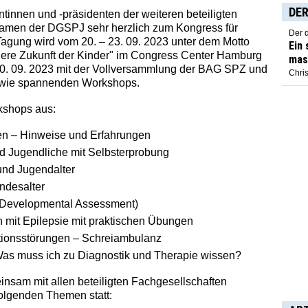
DER
innen und -präsidenten der weiteren beteiligten
Namen der DGSPJ sehr herzlich zum Kongress für
Der 
Tagung wird vom 20. – 23. 09. 2023 unter dem Motto
Ein
here Zukunft der Kinder" im Congress Center Hamburg
mas
 20. 09. 2023 mit der Vollversammlung der BAG SPZ und
Chris
owie spannenden Workshops.
kshops aus:
n – Hinweise und Erfahrungen
nd Jugendliche mit Selbsterprobung
nd Jugendalter
ndesalter
oDevelopmental Assessment)
n mit Epilepsie mit praktischen Übungen
tionsstörungen – Schreiambulanz
Was muss ich zu Diagnostik und Therapie wissen?
nsam mit allen beteiligten Fachgesellschaften
folgenden Themen statt: