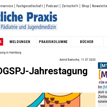
enservice
Fachgesellschaft
Podcast
Zeitschrift
Shop
Newslett
E
MELDUNGEN
PRAXISKOLUMNE
BÜCHER
gung in Hamburg
Astrid Bertsche
11.07.2023
[M
 DGSPJ-Jahrestagung
Im
[
aus 
Zeit
sowie