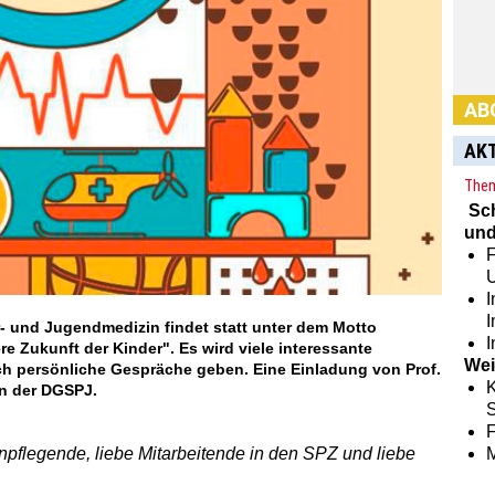
AB
AK
Them
Sc
Habe
und
Abon
F
hier:
I
r- und Jugendmedizin findet statt unter dem Motto
I
e Zukunft der Kinder". Es wird viele interessante
Wei
 persönliche Gespräche geben. Eine Einladung von Prof.
K
in der DGSPJ.
S
pflegende, liebe Mitarbeitende in den SPZ und liebe