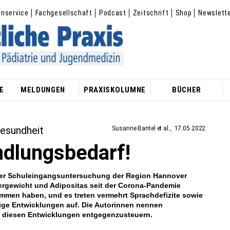
enservice
Fachgesellschaft
Podcast
Zeitschrift
Shop
Newslett
E
MELDUNGEN
PRAXISKOLUMNE
BÜCHER
esundheit
Susanne Bantel et al.
17.05.2022
ndlungsbedarf!
er Schuleingangsuntersuchung der Region Hannover
ergewicht und Adipositas seit der Corona-Pandemie
mmen haben, und es treten vermehrt Sprachdefizite sowie
ige Entwicklungen auf. Die Autorinnen nennen
diesen Entwicklungen entgegenzusteuern.