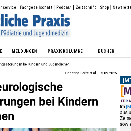
enservice
Fachgesellschaft
Podcast
Zeitschrift
Shop
Newslett
E
MELDUNGEN
PRAXISKOLUMNE
BÜCHER
ngsstörungen bei Kindern und Jugendlichen
Christina Bolte et al.
05.09.2025
[M
eurologische
Im
[
AB
aus 
ungen bei Kindern
Zeit
sowie
hen
Habe