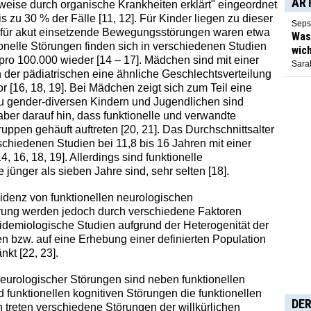
AR
lweise durch organische Krankheiten erklärt" eingeordnet
 zu 30 % der Fälle [11, 12]. Für Kinder liegen zu dieser
Seps
ik für akut einsetzende Bewegungsstörungen waren etwa
Was 
tionelle Störungen finden sich in verschiedenen Studien
wich
pro 100.000 wieder [14 – 17]. Mädchen sind mit einer
Sarah
in der pädiatrischen eine ähnliche Geschlechtsverteilung
 [16, 18, 19]. Bei Mädchen zeigt sich zum Teil eine
zu gender-diversen Kindern und Jugendlichen sind
aber darauf hin, dass funktionelle und verwandte
ppen gehäuft auftreten [20, 21]. Das Durchschnittsalter
rschiedenen Studien bei 11,8 bis 16 Jahren mit einer
, 16, 18, 19]. Allerdings sind funktionelle
ünger als sieben Jahre sind, sehr selten [18].
idenz von funktionellen neurologischen
ung werden jedoch durch verschiedene Faktoren
idemiologische Studien aufgrund der Heterogenität der
bzw. auf eine Erhebung einer definierten Population
kt [22, 23].
neurologischer Störungen sind neben funktionellen
 funktionellen kognitiven Störungen die funktionellen
DER
treten verschiedene Störungen der willkürlichen