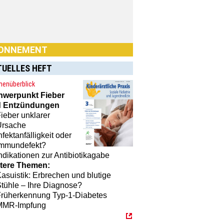
nement? Dann klicken Sie einfach
[MTX]-Shop
TUELLES HEFT
enüberblick
hwerpunkt
Fieber
 Entzündungen
ieber unklarer
Ursache
nfektanfälligkeit oder
Immundefekt?
ndikationen zur Antibiotikagabe
tere Themen:
asuistik: Erbrechen und blutige
tühle – Ihre Diagnose?
Früherkennung Typ-1-Diabetes
MMR-Impfung