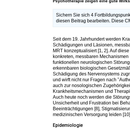
Psychotherapie zeigen eine gute Wirksa
Sichern Sie sich 4 Fortbildungspun
diesen Beitrag bearbeiten. Diese CME
Seit dem 19. Jahrhundert werden Kran
Schädigungen und Läsionen, messbar
MRT konzeptualisiert [1, 2]. Auf dies
konkreten, messbaren Mechanismen und
funktionellen neurologischen Störun
erkennbaren biologischen Gesetzmäßi
Schädigung des Nervensystems zugrun
und wirft nicht nur Fragen nach "Authe
auch zur nosologischen Zugehörigkeit
Krankheitsmechanismen und Therapiem
Auch heute noch werden die Störungs
Unsicherheit und Frustration bei Beha
Beeinträchtigungen [8], Stigmatisieru
medizinischen Versorgung leiden [10]
Epidemiologie