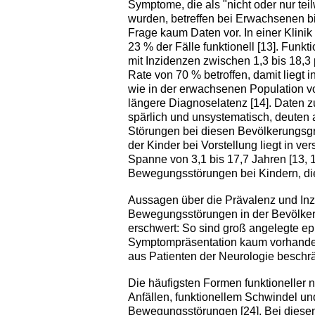
Symptome, die als "nicht oder nur tei
wurden, betreffen bei Erwachsenen bis
Frage kaum Daten vor. In einer Klin
23 % der Fälle funktionell [13]. Funk
mit Inzidenzen zwischen 1,3 bis 18,3 
Rate von 70 % betroffen, damit liegt 
wie in der erwachsenen Population vor
längere Diagnoselatenz [14]. Daten 
spärlich und unsystematisch, deuten 
Störungen bei diesen Bevölkerungsgru
der Kinder bei Vorstellung liegt in ve
Spanne von 3,1 bis 17,7 Jahren [13, 14
Bewegungsstörungen bei Kindern, die j
Aussagen über die Prävalenz und Inz
Bewegungsstörungen in der Bevölker
erschwert: So sind groß angelegte ep
Symptompräsentation kaum vorhanden 
aus Patienten der Neurologie beschrän
Die häufigsten Formen funktioneller 
Anfällen, funktionellem Schwindel und
Bewegungsstörungen [24]. Bei diesen 