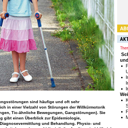
Abon
hier:
AK
Them
Sc
und
F
I
I
Wei
K
ngsstörungen sind häufige und oft sehr
S
ch in einer Vielzahl von Störungen der Willkürmotorik
ltungen, Tic-ähnliche Bewegungen, Gangstörungen). Sie
rag gibt einen Überblick zur Epidemiologie,
 Diagnosevermittlung und Behandlung. Physio- und