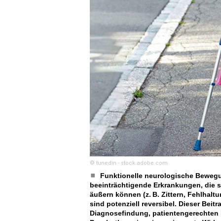
© tunedin - stock.adobe.com
Funktionelle neurologische Bewegu
beeinträchtigende Erkrankungen, die si
äußern können (z. B. ­Zittern, Fehlha
sind poten­ziell reversibel. Dieser Beit
Diagnosefindung, ­patientengerechten