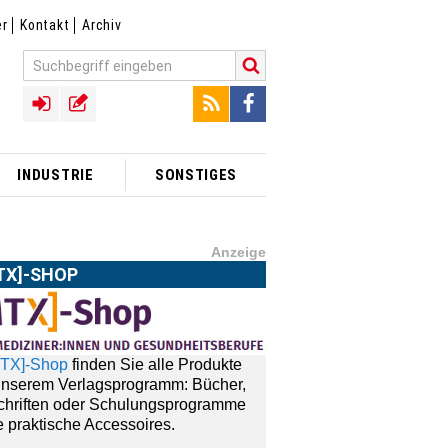
er
Kontakt
Archiv
INDUSTRIE
SONSTIGES
Anzeige
TX]-SHOP
MTX]-Shop
finden Sie alle Produkte
ONNEMENT
unserem Verlagsprogramm: Bücher,
schriften oder Schulungsprogramme
 praktische Accessoires.
n Sie Interesse an einem