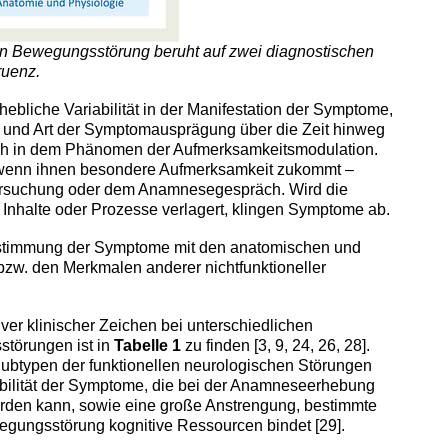
len Bewegungsstörung beruht auf zwei diagnostischen
ruenz.
hebliche Variabilität in der Manifestation der Symptome,
re und Art der Symptomausprägung über die Zeit hinweg
klich in dem Phänomen der Aufmerksamkeitsmodulation.
 wenn ihnen besondere Aufmerksamkeit zukommt –
tersuchung oder dem Anamnesegespräch. Wird die
Inhalte oder Prozesse verlagert, klingen Symptome ab.
nstimmung der Symptome mit den anatomischen und
zw. den Merkmalen anderer nichtfunktioneller
iver klinischer Zeichen bei unterschiedlichen
törungen ist in
Tabelle 1
zu finden [3, 9, 24, 26, 28].
 Subtypen der funktionellen neurologischen Störungen
bilität der Symptome, die bei der Anamneseerhebung
rden kann, sowie eine große Anstrengung, bestimmte
wegungsstörung kognitive Ressourcen bindet [29].