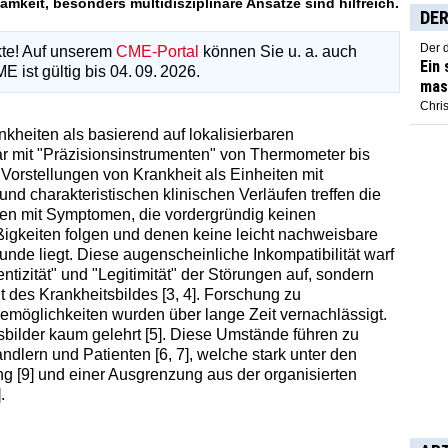
mkeit, besonders multidisziplinäre Ansätze sind hilfreich.
DER
Der 
kte! Auf unserem
CME-Portal
können Sie u. a. auch
Ein
 ist gültig bis 04. 09. 2026.
mas
Chris
kheiten als basierend auf lokalisierbaren
 mit "Präzisionsinstrumenten" von Thermometer bis
e Vorstellungen von Krankheit als Einheiten mit
 charakteristischen klinischen Verläufen treffen die
gen mit Symptomen, die vordergründig keinen
gkeiten folgen und denen keine leicht nachweisbare
de liegt. Diese augenscheinliche Inkompatibilität warf
ntizität" und "Legitimität" der Störungen auf, sondern
 des Krankheitsbildes [3, 4]. Forschung zu
öglichkeiten wurden über lange Zeit vernachlässigt.
bilder kaum gelehrt [5]. Diese Umstände führen zu
ndlern und Patienten [6, 7], welche stark unter den
ng [9] und einer Ausgrenzung aus der organisierten
.