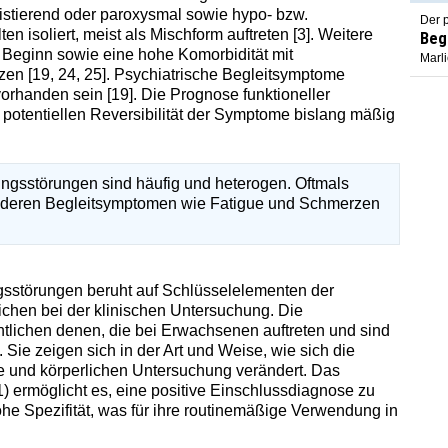
istierend oder paroxysmal sowie hypo- bzw.
Der p
n isoliert, meist als Mischform auftreten [3]. Weitere
Beg
r Beginn sowie eine hohe Komorbidität mit
Marl
en [19, 24, 25]. Psychiatrische Begleitsymptome
orhanden sein [19]. Die Prognose funktioneller
r potentiellen Reversibilität der Symptome bislang mäßig
ngsstörungen sind häufig und heterogen. Oftmals
 anderen Begleitsymptomen wie Fatigue und Schmerzen
sstörungen beruht auf Schlüsselelementen der
chen bei der klinischen Untersuchung. Die
tlichen denen, die bei Erwachsenen auftreten und sind
 Sie zeigen sich in der Art und Weise, wie sich die
und körperlichen Untersuchung verändert. Das
) ermöglicht es, eine positive Einschlussdiagnose zu
ohe Spezifität, was für ihre routinemäßige Verwendung in