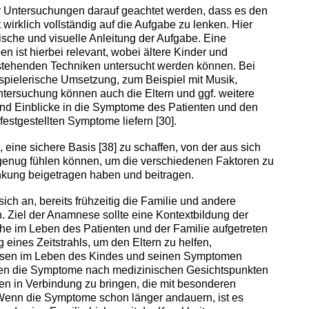
er Untersuchungen darauf geachtet werden, dass es den
 wirklich vollständig auf die Aufgabe zu lenken. Hier
ische und visuelle Anleitung der Aufgabe. Eine
 ist hierbei relevant, wobei ältere Kinder und
stehenden Techniken untersucht werden können. Bei
 spielerische Umsetzung, zum Beispiel mit Musik,
tersuchung können auch die Eltern und ggf. weitere
und Einblicke in die Symptome des Patienten und den
festgestellten Symptome liefern [30].
, eine sichere Basis [38] zu schaffen, von der aus sich
 genug fühlen können, um die verschiedenen Faktoren zu
ankung beigetragen haben und beitragen.
ch an, bereits frühzeitig die Familie und andere
. Ziel der Anamnese sollte eine Kontextbildung der
he im Leben des Patienten und der Familie aufgetreten
ng eines Zeitstrahls, um den Eltern zu helfen,
ssen im Leben des Kindes und seinen Symptomen
dnen die Symptome nach medizinischen Gesichtspunkten
nen in Verbindung zu bringen, die mit besonderen
Wenn die Symptome schon länger andauern, ist es