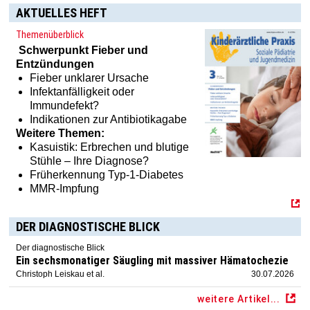
AKTUELLES HEFT
Themenüberblick
Schwerpunkt
Fieber und
Entzündungen
Fieber unklarer Ursache
Infektanfälligkeit oder
Haben Sie Interesse an einem Abonnement? Dann klicken
Immundefekt?
Sie einfach hier:
[MTX]-Shop
Indikationen zur Antibiotikagabe
Weitere Themen:
Kasuistik: Erbrechen und blutige
Stühle – Ihre Diagnose?
Früherkennung Typ-1-Diabetes
MMR-Impfung
DER DIAGNOSTISCHE BLICK
Der diagnostische Blick
Ein sechsmonatiger Säugling mit massiver Hämatochezie
Christoph Leiskau et al.
30.07.2026
weitere Artikel...