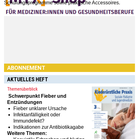
Schulungsprogramme sowie praktische Accessoires.
ABONNEMENT
Haben Sie Interesse an einem Abonnement? Dann klicken
Sie einfach hier:
[MTX]-Shop
AKTUELLES HEFT
Themenüberblick
Schwerpunkt
Fieber und
Entzündungen
Fieber unklarer Ursache
Infektanfälligkeit oder
Immundefekt?
Indikationen zur Antibiotikagabe
Weitere Themen: