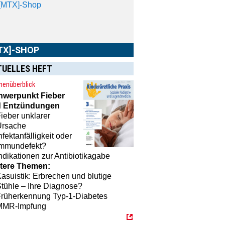
MTX]-Shop
finden Sie alle Produkte
unserem Verlagsprogramm: Bücher,
schriften oder Schulungsprogramme
TUELLES HEFT
 praktische Accessoires.
enüberblick
hwerpunkt
Fieber
 Entzündungen
ieber unklarer
Ursache
nfektanfälligkeit oder
Immundefekt?
ndikationen zur Antibiotikagabe
tere Themen:
asuistik: Erbrechen und blutige
tühle – Ihre Diagnose?
Früherkennung Typ-1-Diabetes
MMR-Impfung