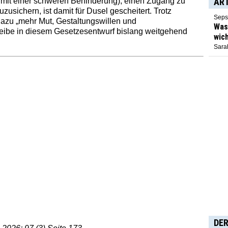
n mit einer schweren Behinderung), einen Zugang zu
AR
zusichern, ist damit für Dusel gescheitert. Trotz
Seps
azu „mehr Mut, Gestaltungswillen und
Was 
bleibe in diesem Gesetzesentwurf bislang weitgehend
wich
Sarah
DER