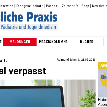
enservice
Fachgesellschaft
Podcast
Zeitschrift
Shop
Newslett
E
MELDUNGEN
PRAXISKOLUMNE
BÜCHER
setz
Raimund Schmid
21.05.2026
AB
al verpasst
Habe
Abon
hier:
[M