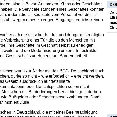
ungen, also z. B. von Arztpraxen, Kinos oder Geschäften,
DER
 haben. Die Serviceleistungen eines Geschäftes könnten
Der 
en, indem die Einkaufstüte vom Personal vor die Tür
Ein
llstuhl wegen eines zu engen Eingangsbereichs keinen
mas
Chris
urf jedoch die entscheidenden und dringend benötigten
e Verbreiterung einer Tür, die es den Menschen mit
e, ihre Geschäfte im Geschäft selbst zu erledigen.
ht weiter und die Modernisierung unserer Infrastruktur
rnde Gesellschaft zunehmend auf Barrierefreiheit
etzesentwurfs zur Änderung des BGG, Deutschland auch
chen, dürfte so nicht – wie erforderlich – erreicht werden.
as Gesetz ausdrücklich auf detaillierte
kumentations- oder Berichtspflichten sollen nicht
e Menschen mit Behinderungen benachteiligen, drohen
en wie Bußgelder oder Schadensersatzzahlungen. Damit
r,“ moniert Dusel.
schen in Deutschland, die mit einer Beeinträchtigung