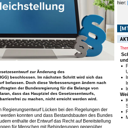
Im
[
aus 
Zeit
AK
sowie
Them
Sc
und
F
esetzesentwurf zur Änderung des
GG) beschlossen. Im nächsten Schritt wird sich das
I
urf befassen. Doch diese Verbesserungen ändern nach
ftragten der Bundesregierung für die Belange von
I
aran, dass das Hauptziel des Gesetzesentwurfs,
Wei
arrierefrei zu machen, nicht erreicht werden wird.
K
S
m Regierungsentwurf ­Lücken bei den Regelungen der
sen werden konnten und dass Bestandsbauten des Bundes
Zudem enthalte der Entwurf das Recht auf Bereitstellung
ngen für Menschen mit Behinderungen gegenüber