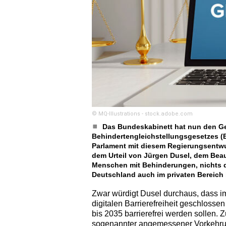
© MQ-Illustrations - stock.adobe.com
Das Bundeskabinett hat nun den G
Behindertengleichstellungsgesetzes (B
Parlament mit diesem Regierungsentw
dem Urteil von Jürgen Dusel, dem Beau
Menschen mit Behinderungen, nichts d
Deutschland auch im privaten Bereich b
Zwar würdigt Dusel durchaus, dass i
digitalen Barrierefreiheit geschlos
bis 2035 barrierefrei werden sollen. 
sogenannter angemessener Vorkehru