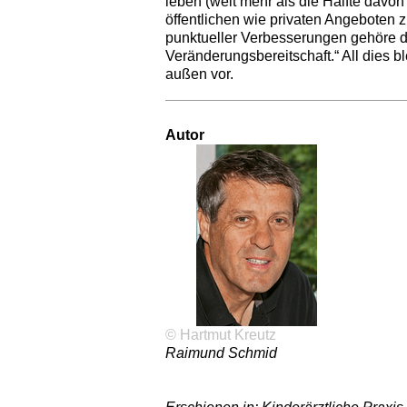
leben (weit mehr als die Hälfte davo
öffentlichen wie privaten Angeboten zu
punktueller Verbesserungen gehöre d
Veränderungsbereitschaft.“ All dies 
außen vor.
Autor
© Hartmut Kreutz
Raimund Schmid