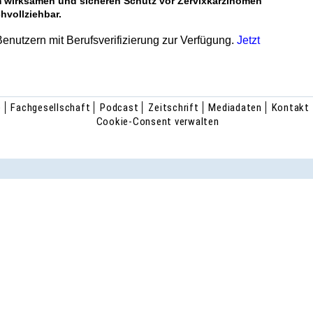
 wirksamen und sicheren Schutz vor Zervixkarzinomen
vollziehbar.
 Benutzern mit Berufsverifizierung zur Verfügung.
Jetzt
e
Fachgesellschaft
Podcast
Zeitschrift
Mediadaten
Kontakt
Cookie-Consent verwalten