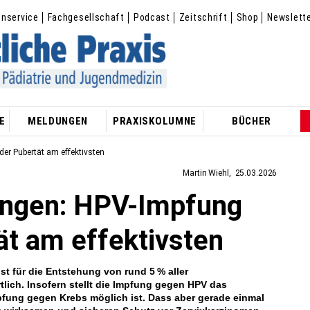
enservice
Fachgesellschaft
Podcast
Zeitschrift
Shop
Newslett
E
MELDUNGEN
PRAXISKOLUMNE
BÜCHER
er Pubertät am effektivsten
Martin Wiehl
25.03.2026
ungen: HPV-Impfung
ät am effektivsten
t für die Entstehung von rund 5 % aller
lich. Insofern stellt die Impfung gegen HPV das
mpfung gegen Krebs möglich ist. Dass aber gerade einmal