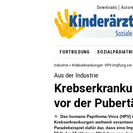
Downloads
Autor
FORTBILDUNG
SOZIALPÄDIATRI
Industrie
> Krebserkrankungen: HPV-Impfung vor d
Aus der Industrie
Krebserkrank
vor der Pubert
Das humane Papilloma-Virus (HPV) is
Krebserkrankungen weltweit verantwort
Paradebeispiel dafür dar, dass eine I