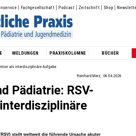
enservice
Fachgesellschaft
Podcast
Zeitschrift
Shop
Newslett
E
MELDUNGEN
PRAXISKOLUMNE
BÜCHER
tion als interdisziplinäre Aufgabe
Reinhard Merz
06.04.2026
d Pädiatrie: RSV-
interdisziplinäre
(RSV) stellt weltweit die führende Ursache akuter