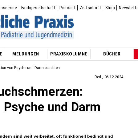
enservice
Fachgesellschaft
Podcast
Zeitschrift
Shop
Newslett
E
MELDUNGEN
PRAXISKOLUMNE
BÜCHER
tion von Psyche und Darm beachten
Red.
06.12.2024
auchschmerzen:
on Psyche und Darm
ern sind weit verbreitet, oft funktionell bedingt und