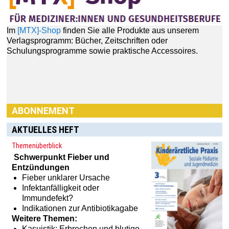
Schulungsprogramme sowie praktische Accessoires.
ABONNEMENT
AKTUELLES HEFT
Haben Sie Interesse an einem Abonnement? Dann klicken
Themenüberblick
Sie einfach hier:
[MTX]-Shop
Schwerpunkt
Fieber und
Entzündungen
Fieber unklarer Ursache
Infektanfälligkeit oder
Immundefekt?
Indikationen zur Antibiotikagabe
Weitere Themen:
Kasuistik: Erbrechen und blutige