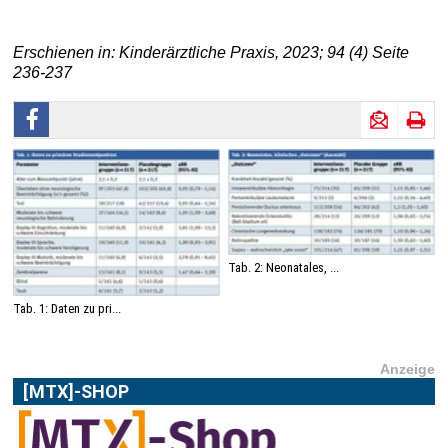
Erschienen in: Kinderärztliche Praxis, 2023; 94 (4) Seite
236-237
Tab. 2: Neonatales, ...
Tab. 1: Daten zu pri...
Anzeige
[MTX]-SHOP
Im
[MTX]-Shop
finden Sie alle Produkte aus unserem
Verlagsprogramm: Bücher, Zeitschriften oder