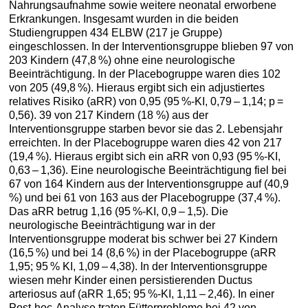
Nahrungsaufnahme sowie weitere neonatal erworbene
Erkrankungen. Insgesamt wurden in die beiden
Studiengruppen 434 ELBW (217 je Gruppe)
eingeschlossen. In der Interventionsgruppe blieben 97 von
203 Kindern (47,8 %) ohne eine neurologische
Beeinträchtigung. In der Placebogruppe waren dies 102
von 205 (49,8 %). Hieraus ergibt sich ein adjustiertes
relatives Risiko (aRR) von 0,95 (95 %-KI, 0,79 – 1,14; p =
0,56). 39 von 217 Kindern (18 %) aus der
Interventionsgruppe starben bevor sie das 2. Lebensjahr
erreichten. In der Placebogruppe waren dies 42 von 217
(19,4 %). Hieraus ergibt sich ein aRR von 0,93 (95 %-KI,
0,63 – 1,36). Eine neurologische Beeinträchtigung fiel bei
67 von 164 Kindern aus der Interventionsgruppe auf (40,9
%) und bei 61 von 163 aus der Placebogruppe (37,4 %).
Das aRR betrug 1,16 (95 %-KI, 0,9 – 1,5). Die
neurologische Beeinträchtigung war in der
Interventionsgruppe moderat bis schwer bei 27 Kindern
(16,5 %) und bei 14 (8,6 %) in der Placebogruppe (aRR
1,95; 95 % KI, 1,09 – 4,38). In der Interventionsgruppe
wiesen mehr Kinder einen persistierenden Ductus
arteriosus auf (aRR 1,65; 95 %-KI, 1,11 – 2,46). In einer
Post-hoc-Analyse traten Fütterprobleme bei 42 von