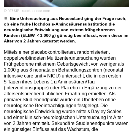
© RFBSIP - stock.adobe.com
Eine Untersuchung aus Neuseeland ging der Frage nach,
ob eine frühe Hochdosis-Aminosäurensubstitution die
neurologische Entwicklung von extrem frühgeborenen
Kindern (ELBW, < 1.000 g) günstig beeinflusst, wenn diese im
Alter von 2 Jahren getestet werden.
Mittels einer placebokontrollierten, randomisierten,
doppeltverblindeten Multizenteruntersuchung wurden
Frühgeborene mit einem Geburtsgewicht von weniger als
1.000 g aus 8 neonatalen Behandlungszentren (neonatal
intensive care unit = NICU) untersucht, die in den ersten
5 Tagen ihres Lebens 1 g Aminosäuren/Tag
(Interventionsgruppe) oder Placebo in Ergänzung zu der
altersentsprechend üblichen Ernährung erhielten. Als
primärer Studienendpunkt wurde ein Überleben ohne
neurologische Beeinträchtigungen festgelegt. Die
neurologische Entwicklung wurde mittels Bayley Scales
und einer klinisch-neurologischen Untersuchung im Alter
von 2 Jahren ermittelt. Sekundäre Studienendpunkte waren
ein günstiger Einfluss auf das Wachstum, die