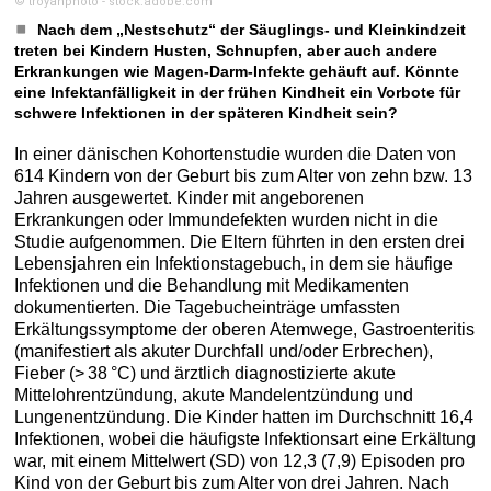
© troyanphoto - stock.adobe.com
Nach dem „Nestschutz“ der Säuglings- und Kleinkindzeit
treten bei Kindern Husten, Schnupfen, aber auch andere
Erkrankungen wie Magen-Darm-Infekte gehäuft auf. Könnte
eine Infektanfälligkeit in der frühen Kindheit ein Vorbote für
schwere Infektionen in der späteren Kindheit sein?
In einer dänischen Kohortenstudie wurden die Daten von
614 Kindern von der Geburt bis zum Alter von zehn bzw. 13
Jahren ausgewertet. Kinder mit angeborenen
Erkrankungen oder Immundefekten wurden nicht in die
Studie aufgenommen. Die Eltern führten in den ersten drei
Lebensjahren ein Infektionstagebuch, in dem sie häufige
Infektionen und die Behandlung mit Medikamenten
dokumentierten. Die Tagebucheinträge umfassten
Erkältungssymptome der oberen Atemwege, Gastroenteritis
(manifestiert als akuter Durchfall und/oder Erbrechen),
Fieber (> 38 °C) und ärztlich diagnostizierte akute
Mittelohrentzündung, akute Mandelentzündung und
Lungenentzündung. Die Kinder hatten im Durchschnitt 16,4
Infektionen, wobei die häufigste Infektionsart eine Erkältung
war, mit einem Mittelwert (SD) von 12,3 (7,9) Episoden pro
Kind von der Geburt bis zum Alter von drei Jahren. Nach