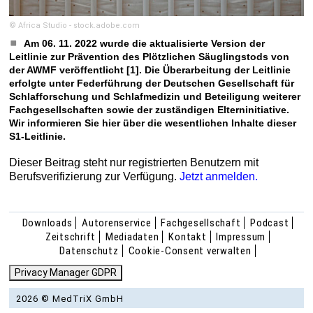
© Africa Studio - stock.adobe.com
Am 06. 11. 2022 wurde die aktualisierte Version der
Leitlinie zur Prävention des Plötzlichen Säuglingstods von
der AWMF veröffentlicht [1]. Die Überarbeitung der Leitlinie
erfolgte unter Federführung der Deutschen Gesellschaft für
Schlafforschung und Schlafmedizin und Beteiligung weiterer
Fachgesellschaften sowie der zuständigen Elterninitiative.
Wir informieren Sie hier über die wesentlichen Inhalte dieser
S1-Leitlinie.
Dieser Beitrag steht nur registrierten Benutzern mit
Berufsverifizierung zur Verfügung.
Jetzt anmelden.
Downloads
Autorenservice
Fachgesellschaft
Podcast
Zeitschrift
Mediadaten
Kontakt
Impressum
Datenschutz
Cookie-Consent verwalten
Privacy Manager GDPR
2026 © MedTriX GmbH