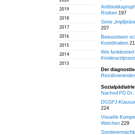
2020
Antibiotikaproph
2019
Risiken
197
2018
Serie „Impfpräv
2017
207
2016
Bewusstsein sch
Koordination
2
2015
Wie funktionier
2014
Kinderarztpraxi
2013
Der diagnostis
Rezidivierendes
Sozialpädiatrie
Nachruf PD Dr.
DGSPJ-Klausur 2
224
Visuelle Kompet
Weichen
229
Sonderermächti