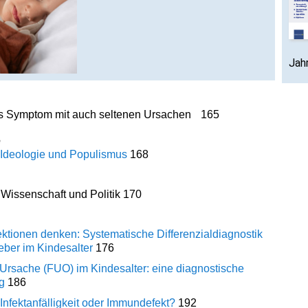
Jah
es Symptom mit auch seltenen Ursachen
165
e
 Ideologie und Populismus
168
Wissenschaft und Politik
170
fektionen denken: Systematische Differenzialdiagnostik
eber im Kindesalter
176
 Ursache (FUO) im Kindesalter: eine diagnostische
g
186
Infektanfälligkeit oder Immundefekt?
192