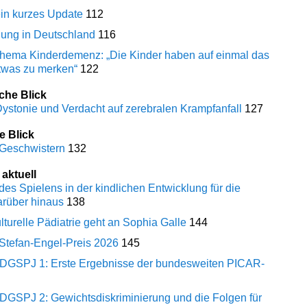
ein kurzes Update
112
ung in Deutschland
116
Thema Kinderdemenz: „Die Kinder haben auf einmal das
etwas zu merken“
122
che Blick
Dystonie und Verdacht auf zerebralen Krampfanfall
127
e Blick
 Geschwistern
132
 aktuell
es Spielens in der kindlichen Entwicklung für die
arüber hinaus
138
ulturelle Pädiatrie geht an Sophia Galle
144
Stefan-Engel-Preis 2026
145
r DGSPJ 1: Erste Ergebnisse der bundesweiten PICAR-
 DGSPJ 2: Gewichtsdiskriminierung und die Folgen für