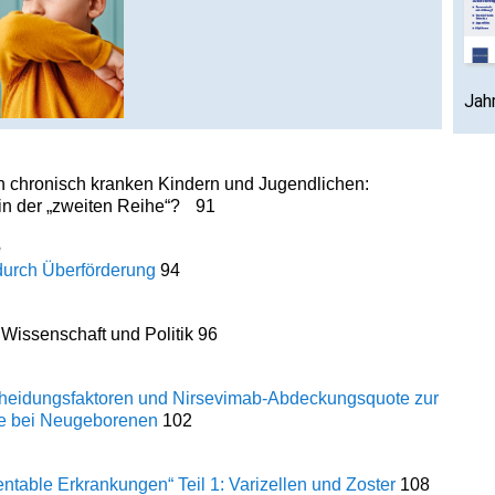
Jah
n chronisch kranken Kindern und Jugendlichen:
n der „zweiten Reihe“?
91
e
durch Überförderung
94
Wissenschaft und Politik
96
scheidungsfaktoren und Nirsevimab-Abdeckungsquote zur
e bei Neugeborenen
102
entable Erkrankungen“ Teil 1: Varizellen und Zoster
108