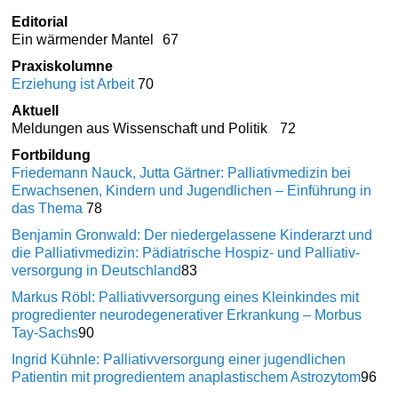
Editorial
Ein wärmender Mantel
67
Praxiskolumne
Erziehung ist Arbeit
70
Aktuell
Meldungen aus Wissenschaft und Politik
72
Fortbildung
Friedemann Nauck, Jutta Gärtner: Palliativmedizin bei
Erwachsenen, Kindern und Jugendlichen – Einführung in
das Thema
78
Benjamin Gronwald: Der niedergelassene Kinderarzt und
die Palliativmedizin: Pädiatrische Hospiz- und Palliativ­
versorgung in Deutschland
83
Markus Röbl: Palliativversorgung eines Kleinkindes mit
progredienter neurodegenerativer Erkrankung – Morbus
Tay-Sachs
90
Ingrid Kühnle: Palliativversorgung einer jugend­lichen
Patientin mit progredientem anaplastischem Astrozytom
96