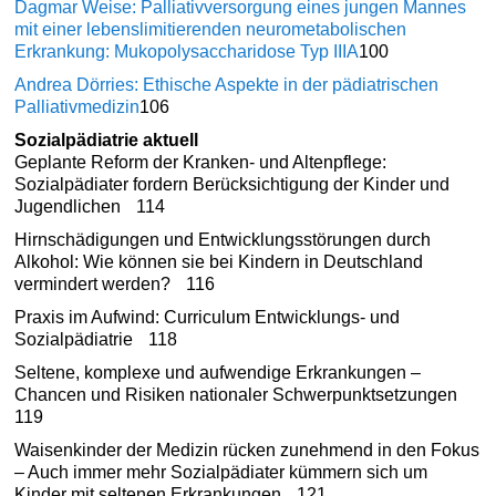
Dagmar Weise: Palliativversorgung eines jungen Mannes
mit einer ­lebenslimitierenden neurometabolischen
Erkrankung: Mukopolysaccharidose Typ IIIA
100
Andrea Dörries: Ethische Aspekte in der pädiatrischen
Palliativmedizin
106
Sozialpädiatrie aktuell
Geplante Reform der Kranken- und Altenpflege:
Sozialpädiater fordern Berücksichtigung der Kinder und
Jugendlichen
114
Hirnschädigungen und Entwicklungsstörungen durch
Alkohol: Wie können sie bei Kindern in ­Deutschland
vermindert werden?
116
Praxis im Aufwind: Curriculum Entwicklungs- und
Sozialpädiatrie
118
Seltene, komplexe und aufwendige Erkrankungen –
Chancen und Risiken nationaler Schwerpunktsetzungen
119
Waisenkinder der Medizin rücken ­zunehmend in den Fokus
– Auch immer mehr Sozialpädiater kümmern sich um
Kinder mit seltenen Erkrankungen
121