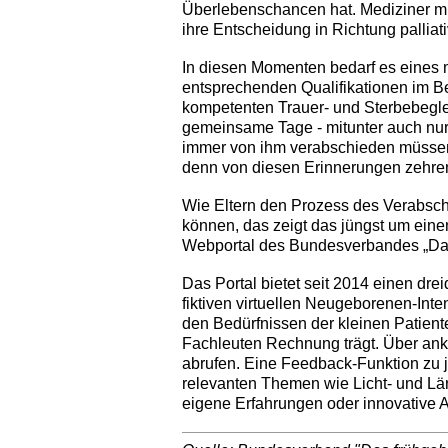
Überlebenschancen hat. Mediziner m
ihre Entscheidung in Richtung pallia
In diesen Momenten bedarf es eines m
entsprechenden Qualifikationen im Be
kompetenten Trauer- und Sterbebegle
gemeinsame Tage - mitunter auch nur S
immer von ihm verabschieden müssen.
denn von diesen Erinnerungen zehren 
Wie Eltern den Prozess des Verabsch
können, das zeigt das jüngst um ein
Webportal des Bundesverbandes „Das
Das Portal bietet seit 2014 einen dr
fiktiven virtuellen Neugeborenen-Inten
den Bedürfnissen der kleinen Patient
Fachleuten Rechnung trägt. Über ankl
abrufen. Eine Feedback-Funktion zu
relevanten Themen wie Licht- und Lär
eigene Erfahrungen oder innovative 