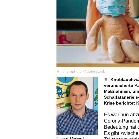
© lithiumphoto - AdobeStock
Knoblauchwas
verunsicherte Pa
Maßnahmen, um s
Scharlatanerie 
Krise berichtet 
Es war nun abz
Corona-Pandemi
Bedeutung hat d
Es gibt zwisch
Dr. med. Markus Land...