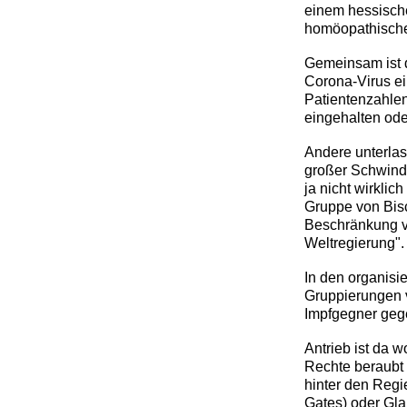
einem hessisch
homöopathische
Gemeinsam ist d
Corona-Virus ei
Patientenzahlen
eingehalten od
Andere unterlas
großer Schwind
ja nicht wirklic
Gruppe von Bisc
Beschränkung vo
Weltregierung".
In den organis
Gruppierungen v
Impfgegner gege
Antrieb ist da 
Rechte beraubt
hinter den Regi
Gates) oder Gla