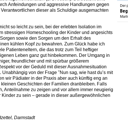
urch Anfeindungen und aggressive Handlungen gegen
Der p
h Verantwortlichen dieser als Schuldige ausgemachten
Beg
Marl
nicht so leicht zu sein, bei der erlebten Isolation im
im stressigen Homeschooling der Kinder und angesichts
n Sorgen sowie den Sorgen um den Erhalt des
einen kühlen Kopf zu bewahren. Zum Glück habe ich
e Patienteneltern, die das trotz zum Teil heftiger
 eigenen Leben ganz gut hinbekommen. Der Umgang in
uhiger, freundlicher und mit spürbar größerem
espekt vor der Geduld mit dieser Ausnahmesituation
 Unabhängig von der Frage "Nun sag, wie hast du’s mit
 wir Pädiater in der Praxis aber auch künftig eng an
kleinen Geschichten der Familien dranbleiben. Falls
uch, Anteilnahme zu zeigen und vor allem immer neugierig
er Kinder zu sein – gerade in dieser außergewöhnlichen
zettel, Darmstadt