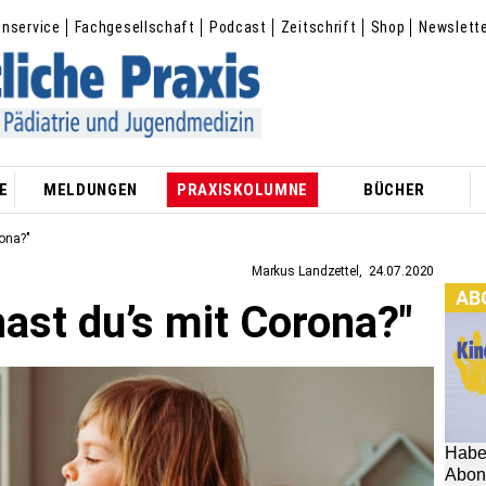
enservice
Fachgesellschaft
Podcast
Zeitschrift
Shop
Newslett
E
MELDUNGEN
PRAXISKOLUMNE
BÜCHER
ona?"
Markus Landzettel
24.07.2020
AB
hast du’s mit Corona?"
Habe
Abon
hier: