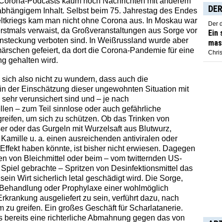
Corona-Podcasts kaum noch Nachrichten mit anderem
DER
bhängigem Inhalt. Selbst beim 75. Jahrestag des Endes
ltkriegs kam man nicht ohne Corona aus. In Moskau war
Der 
erstmals verwaist, da Großveranstaltungen aus Sorge vor
Ein
nsteckung verboten sind. In Weißrussland wurde aber
mas
rschen gefeiert, da dort die Corona-Pandemie für eine
Chris
g gehalten wird.
sich also nicht zu wundern, dass auch die
 in der Einschätzung dieser ungewohnten Situation mit
sehr verunsichert sind und – je nach
llen – zum Teil sinnlose oder auch gefährliche
eifen, um sich zu schützen. Ob das Trinken von
r oder das Gurgeln mit Wurzelsaft aus Blutwurz,
Kamille u. a. einen ausreichenden antiviralen oder
 Effekt haben könnte, ist bisher nicht erwiesen. Dagegen
en von Bleichmittel oder beim – vom twitternden US-
 Spiel gebrachte – Spritzen von Desinfektionsmittel das
 sein Wirt sicherlich letal geschädigt wird. Die Sorge,
Behandlung oder Prophylaxe einer wohlmöglich
rkrankung ausgeliefert zu sein, verführt dazu, nach
 zu greifen. Ein großes Geschäft für Scharlatanerie.
 bereits eine richterliche Abmahnung gegen das von