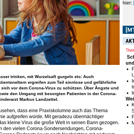
[M
AK
Im
[
aus 
Them
Zeit
Sc
sowie
und
F
ser trinken, mit Wurzelsaft gurgeln etc: Auch
I
tienteneltern ergreifen zum Teil sinnlose und gefährliche
ich vor dem Corona-Virus zu schützen. Über Ängste und
I
sowie den Umgang mit besorgten Patienten in der Corona-
Wei
Kinderarzt Markus Landzettel.
K
usehen, dass eine Praxiskolumne auch das Thema
S
e aufgreifen würde. Mit geradezu übermächtiger
as kleine Virus die große Welt in seinen Bann gezogen.
en den vielen Corona-Sondersendungen, Corona-