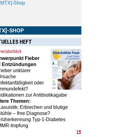
TX]-SHOP
TUELLES HEFT
MTX]-Shop
finden Sie alle Produkte
unserem Verlagsprogramm: Bücher,
enüberblick
schriften oder Schulungsprogramme
hwerpunkt
Fieber
 praktische Accessoires.
 Entzündungen
ieber unklarer
Ursache
nfektanfälligkeit oder
Immundefekt?
ndikationen zur Antibiotikagabe
tere Themen:
asuistik: Erbrechen und blutige
tühle – Ihre Diagnose?
Früherkennung Typ-1-Diabetes
MMR-Impfung