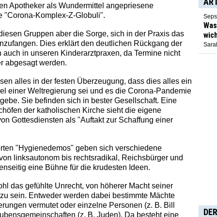
AR
en Apotheker als Wundermittel angepriesene
 "Corona-Komplex-Z-Globuli".
Seps
Was 
iesen Gruppen aber die Sorge, sich in der Praxis das
wich
nzufangen. Dies erklärt den deutlichen Rückgang der
Sarah
 auch in unseren Kinderarztpraxen, da Termine nicht
er abgesagt werden.
sen alles in der festen Überzeugung, dass dies alles ein
el einer Weltregierung sei und es die Corona-Pandemie
h gebe. Sie befinden sich in bester Gesellschaft. Eine
höfen der katholischen Kirche sieht die eigene
n Gottesdiensten als "Auftakt zur Schaffung einer
ierten "Hygienedemos" geben sich verschiedene
on linksautonom bis rechtsradikal, Reichsbürger und
nseitig eine Bühne für die krudesten Ideen.
wohl das gefühlte Unrecht, von höherer Macht seiner
 zu sein. Entweder werden dabei bestimmte Mächte
erungen vermutet oder einzelne Personen (z. B. Bill
DER
ubensgemeinschaften (z. B. Juden). Da besteht eine