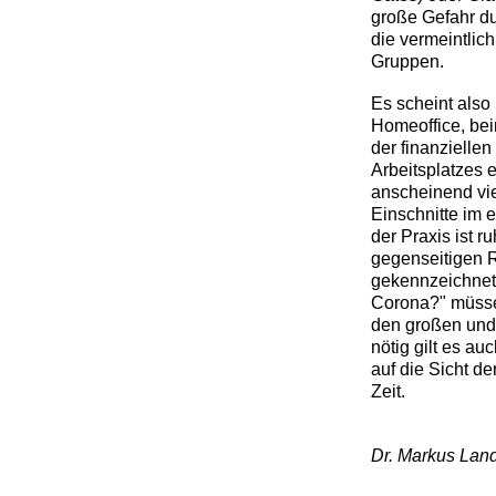
große Gefahr d
die vermeintlic
Gruppen.
Es scheint also 
Homeoffice, be
der finanzielle
Arbeitsplatzes 
anscheinend viel
Einschnitte im
der Praxis ist r
gegenseitigen R
gekennzeichnet.
Corona?" müssen
den großen und 
nötig gilt es a
auf die Sicht d
Zeit.
Dr. Markus Land