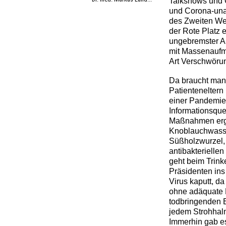
Talkshows und 
und Corona-una
des Zweiten We
der Rote Platz 
ungebremster A
mit Massenaufmä
Art Verschwörun
Da braucht man 
Patienteneltern
einer Pandemie 
Informationsque
Maßnahmen ergr
Knoblauchwasse
Süßholzwurzel, 
antibakteriellen
geht beim Trink
Präsidenten ins
Virus kaputt, da
ohne adäquate 
todbringenden E
jedem Strohhalm
Immerhin gab es