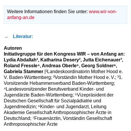
Weitere Informationen finden Sie unter:
www.wir-von-
anfang-an.de
→
Literatur:
Autoren
Initiativgruppe für den Kongress WIR – von Anfang an:
Lydia Abdallah¹, Katharina Desery², Jutta Eichenauer³,
Roland Fressle⁴, Andreas Oberle⁵, Georg Soldner⁶,
Gabriela Stammer
|¹Landeskoordinatorin Mother Hood e.
V. Baden-Württemberg; ²Vorständin Mother Hood e. V.; ³1.
Vorsitzende Hebammenverband Baden-Württemberg;
⁴Landesvorsitzender Berufsverband Kinder- und
Jugendärzte Baden-Württemberg; ⁵Vizepräsident der
Deutschen Gesellschaft für Sozialpädiatrie und
Jugendmedizin; ⁶Kinder- und Jugendarzt, Leitung
Akademie Gesellschaft Anthroposophischer Ärzte in
Deutschland; ⁷Frauenärztin, Vorständin Gesellschaft
Anthroposophischer Ärzte