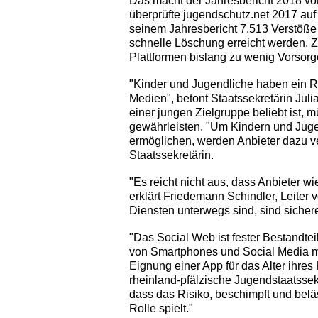
Das macht der Jahresbericht 2018 vo
überprüfte jugendschutz.net 2017 au
seinem Jahresbericht 7.513 Verstöße f
schnelle Löschung erreicht werden. Z
Plattformen bislang zu wenig Vorsorge
"Kinder und Jugendliche haben ein Re
Medien", betont Staatssekretärin Juli
einer jungen Zielgruppe beliebt ist,
gewährleisten. "Um Kindern und Jug
ermöglichen, werden Anbieter dazu ver
Staatssekretärin.
"Es reicht nicht aus, dass Anbieter w
erklärt Friedemann Schindler, Leiter 
Diensten unterwegs sind, sind sicher
"Das Social Web ist fester Bestandtei
von Smartphones und Social Media mü
Eignung einer App für das Alter ihres
rheinland-pfälzische Jugendstaatssekr
dass das Risiko, beschimpft und belä
Rolle spielt."