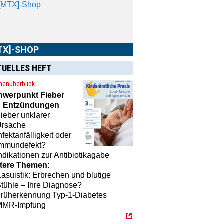
[MTX]-Shop
TX]-SHOP
TUELLES HEFT
enüberblick
hwerpunkt
Fieber
 Entzündungen
ieber unklarer
Ursache
nfektanfälligkeit oder
Immundefekt?
ndikationen zur Antibiotikagabe
tere Themen:
asuistik: Erbrechen und blutige
tühle – Ihre Diagnose?
Früherkennung Typ-1-Diabetes
MMR-Impfung