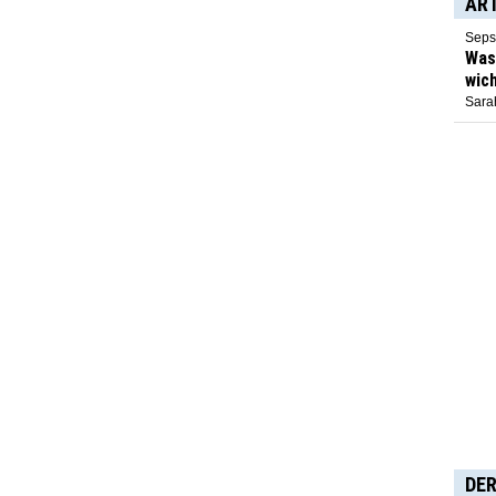
AR
Seps
Was 
wich
Sarah
DER