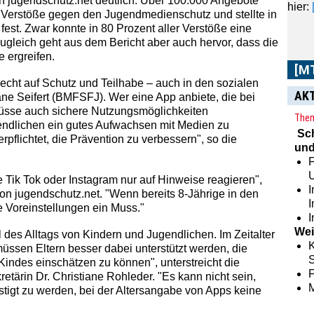
n jugendschutz.net deutlich. Über 100.000 Angebote
hier:
f Verstöße gegen den Jugendmedienschutz und stellte in
est. Zwar konnte in 80 Prozent aller Verstöße eine
ugleich geht aus dem Bericht aber auch hervor, dass die
 ergreifen.
[M
cht auf Schutz und Teilhabe – auch in den sozialen
AK
ane Seifert (BMFSFJ). Wer eine App anbiete, die bei
 müsse auch sichere Nutzungsmöglichkeiten
Them
endlichen ein gutes Aufwachsen mit Medien zu
Sc
pflichtet, die Prävention zu verbessern", so die
und
F
ie Tik Tok oder Instagram nur auf Hinweise reagieren",
I
von jugendschutz.net. "Wenn bereits 8-Jährige in den
e Voreinstellungen ein Muss."
I
Wei
l des Alltags von Kindern und Jugendlichen. Im Zeitalter
K
ssen Eltern besser dabei unterstützt werden, die
S
 Kindes einschätzen zu können", unterstreicht die
etärin Dr. Christiane Rohleder. "Es kann nicht sein,
stigt zu werden, bei der Altersangabe von Apps keine