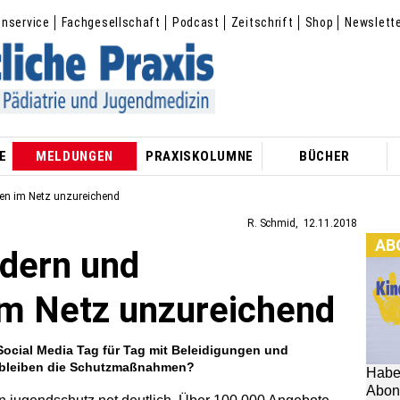
enservice
Fachgesellschaft
Podcast
Zeitschrift
Shop
Newslett
E
MELDUNGEN
PRAXISKOLUMNE
BÜCHER
en im Netz unzureichend
R. Schmid
12.11.2018
AB
ndern und
im Netz unzureichend
ocial Media Tag für Tag mit Beleidigungen und
o bleiben die Schutzmaßnahmen?
Habe
Abon