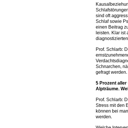
Kausalbeziehung
Schlafstörungen
sind oft aggres
Schlaf sowie P
einen Beitrag 
leisten. Klar is
diagnostizierte
Prof. Schlarb: 
ernstzunehmend
Verdachtsdiagno
Schnarchen, nä
gefragt werden.
5 Prozent alle
Alpträume. We
Prof. Schlarb: 
Stress mit den 
können bei man
werden.
Welche Interven