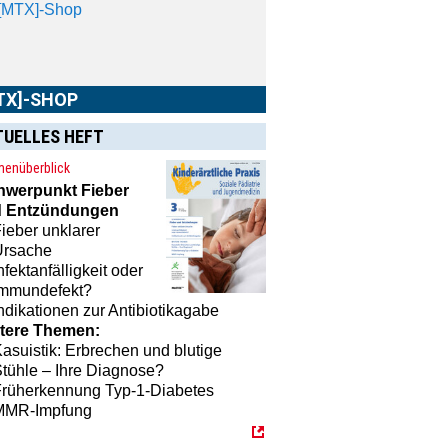
schriften oder Schulungsprogramme
 praktische Accessoires.
TUELLES HEFT
enüberblick
hwerpunkt
Fieber
 Entzündungen
ieber unklarer
Ursache
nfektanfälligkeit oder
Immundefekt?
ndikationen zur Antibiotikagabe
tere Themen:
asuistik: Erbrechen und blutige
tühle – Ihre Diagnose?
Früherkennung Typ-1-Diabetes
MMR-Impfung