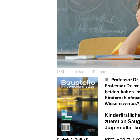
© Christoph Randler, Tübingen
Professor Dr.
Professor Dr. me
beiden haben im
Kinderschlafmed
Wissenswertes? 
Kinderärztlich
zuerst an Säug
Jugendalter kö
Prof. Paditz: O
Schlarb A, Paditz E ...