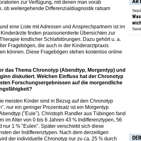
AR
oratorien zur Verfügung, mit denen man vorab
 ob weitergehende Differenzialdiagnostik ratsam
Seps
Was 
wich
und eine Liste mit Adressen und Ansprechpartnern ist im
Sarah
Kinderärzte finden praxisorientierte Übersichten zur
Therapie kindlicher Schlafstörungen. Dazu gehört u. a.
eller Fragebögen, die auch in der Kinderarztpraxis
en können. Diese Fragebögen stehen kostenlos online
über das Thema Chronotyp (Abendtyp, Morgentyp) und
ginn diskutiert. Welchen Einfluss hat der Chronotyp
sten Forschungsergebnissen auf die morgendliche
ungsfähigkeit?
Die meisten Kinder sind in Bezug auf den Chronotyp
n", nur ein geringer Prozentsatz ist ein Morgentyp
 Abendtyp ("Eule"). Christoph Randler aus Tübingen fand
n im Alter von 0 bis 6 Jahren 43 % Indifferenztypen, 56
 nur 1 % "Eulen". Später verschiebt sich diese
nsten der Indifferenztypen. Nach dem derzeitigen
DER
ird der individuelle Chronotyp nur zu ca. 25 % durch