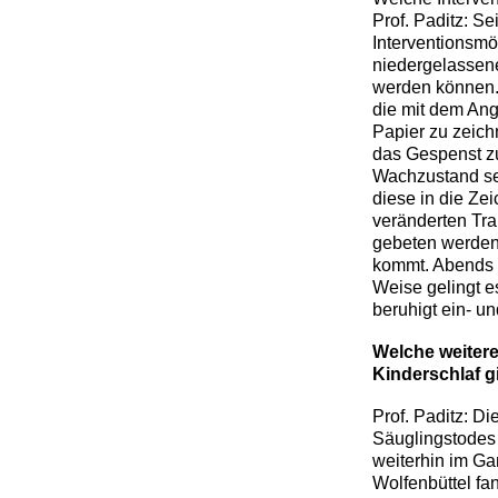
Prof. Paditz: S
Interventionsmö
niedergelassene
werden können. 
die mit dem Ang
Papier zu zeich
das Gespenst zu
Wachzustand sel
diese in die Ze
veränderten Tra
gebeten werden,
kommt. Abends 
Weise gelingt e
beruhigt ein- u
Welche weiter
Kinderschlaf gi
Prof. Paditz: D
Säuglingstodes 
weiterhin im Ga
Wolfenbüttel fa