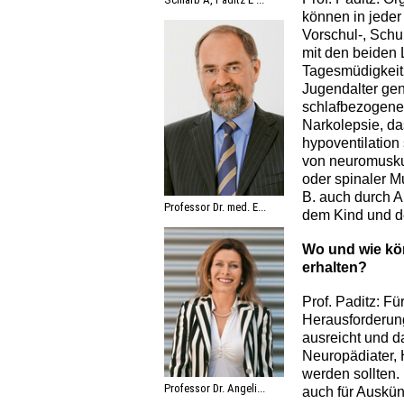
können in jeder
Vorschul-, Schu
mit den beiden
Tagesmüdigkeit 
Jugendalter ge
schlafbezogene 
Narkolepsie, d
hypoventilation
von neuromusku
oder spinaler M
B. auch durch A
Professor Dr. med. E...
dem Kind und d
Wo und wie kön
erhalten?
Prof. Paditz: Fü
Herausforderung
ausreicht und 
Neuropädiater,
werden sollten.
Professor Dr. Angeli...
auch für Auskü