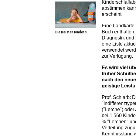
Kinderschlaflab
abstimmen kann,
erscheint.
Eine Landkarte 
Buch enthalten. 
Die meisten Kinder s...
Diagnostik und 
eine Liste aktu
verwendet werd
zur Verfügung.
Es wird viel 
früher Schulbe
nach den neue
geistige Leist
Prof. Schlarb: 
"Indifferenztype
("Lerche") oder
bei 1.560 Kinder
% "Lerchen" und
Verteilung zugu
Kenntnisstand w