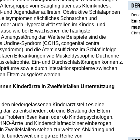
DER
 Altersgruppe vom Säugling über das Kleinkindes-,
l- und Jugendalter auftreten. Obstruktive Schlafapnoen
Der 
 Leitsymptomen nächtliches Schnarchen und
Ein
oder auch Hyperaktivität stellen im Kindes- und
mas
nauso wie bei Erwachsenen die häufigste
Chris
Atmungsstörung dar. Weitere Beispiele sind die
as Undine-Syndrom (CCHS, congenital central
 syndrome) und die Ateminsuffizienz im Schlaf infolge
lären Erkrankungen wie Muskeldystrophie Duchenne
uskelatrophie. Ein- und Durchschlafstörungen können z.
lpträume sowie durch Interaktionsprobleme zwischen
en Eltern ausgelöst werden.
nen Kinderärzte in Zweifelsfällen Unterstützung
r den niedergelassenen Kinderarzt stellt es eine
 dar, zu entscheiden, ob eine Beratung der Eltern
das Problem lösen kann oder ob Kinderpsychologen,
 HNO-Ärzte und Kinderschlafmediziner einbezogen
 In Zweifelsfällen stehen zur weiteren Abklärung und
nfte bundesweit eine ganze Reihe von