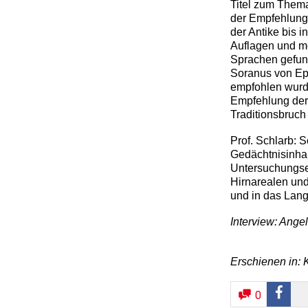
Titel zum Thema 
der Empfehlung 
der Antike bis i
Auflagen und mo
Sprachen gefun
Soranus von Eph
empfohlen wurd
Empfehlung der 
Traditionsbruch 
Prof. Schlarb: S
Gedächtnisinhal
Untersuchungser
Hirnarealen und
und in das Lang
Interview: Ange
Erschienen in: K
0