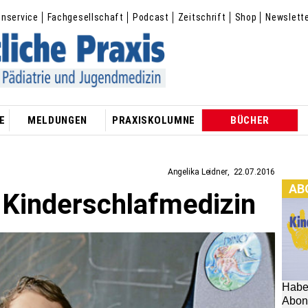
enservice
Fachgesellschaft
Podcast
Zeitschrift
Shop
Newslett
E
MELDUNGEN
PRAXISKOLUMNE
BÜCHER
Angelika Leidner
22.07.2016
AB
 Kinderschlafmedizin
Habe
Abon
[M
hier:
Im
[
aus 