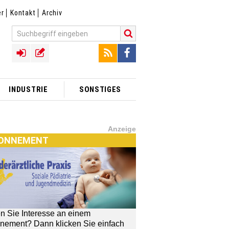
er
Kontakt
Archiv
INDUSTRIE
SONSTIGES
Anzeige
ONNEMENT
n Sie Interesse an einem
nement? Dann klicken Sie einfach
TX]-SHOP
[MTX]-Shop
MTX]-Shop
finden Sie alle Produkte
unserem Verlagsprogramm: Bücher,