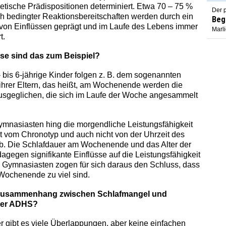
netische Prädispositionen determiniert. Etwa 70 – 75 %
Der p
h bedingter Reaktionsbereitschaften werden durch ein
Beg
von Einflüssen geprägt und im Laufe des Lebens immer
Marl
t.
se sind das zum Beispiel?
- bis 6-jährige Kinder folgen z. B. dem sogenannten
 ihrer Eltern, das heißt, am Wochenende werden die
ausgeglichen, die sich im Laufe der Woche angesammelt
ymnasiasten hing die morgendliche Leistungsfähigkeit
 vom Chronotyp und auch nicht von der Uhrzeit des
b. Die Schlafdauer am Wochenende und das Alter der
dagegen signifikante Einflüsse auf die Leistungsfähigkeit
 Gymnasiasten zogen für sich daraus den Schluss, dass
Wochenende zu viel sind.
 Zusammenhang zwischen Schlafmangel und
der ADHS?
ier gibt es viele Überlappungen, aber keine einfachen