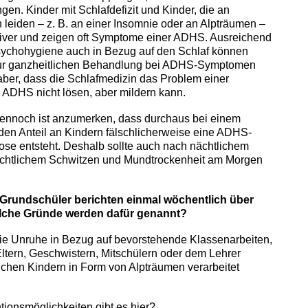
en. Kinder mit Schlafdefizit und Kinder, die an
 leiden – z. B. an einer Insomnie oder an Alpträumen –
siver und zeigen oft Symptome einer ADHS. Ausreichend
sychohygiene auch in Bezug auf den Schlaf können
zur ganzheitlichen Behandlung bei ADHS-Symptomen
t aber, dass die Schlafmedizin das Problem einer
n ADHS nicht lösen, aber mildern kann.
Dennoch ist anzumerken, dass durchaus bei einem
en Anteil an Kindern fälschlicherweise eine ADHS-
se entsteht. Deshalb sollte auch nach nächtlichem
chtlichem Schwitzen und Mundtrockenheit am Morgen
r Grundschüler berichten einmal wöchentlich über
lche Gründe werden dafür genannt?
Die Unruhe in Bezug auf bevorstehende Klassenarbeiten,
Eltern, Geschwistern, Mitschülern oder dem Lehrer
chen Kindern in Form von Alpträumen verarbeitet
tionsmöglichkeiten gibt es hier?