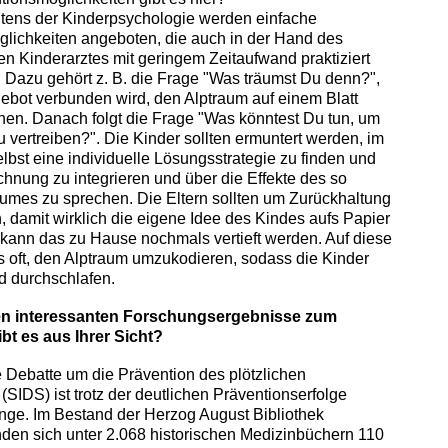
eitens der Kinderpsychologie werden einfache
glichkeiten angeboten, die auch in der Hand des
n Kinderarztes mit geringem Zeitaufwand praktiziert
Dazu gehört z. B. die Frage "Was träumst Du denn?",
ebot verbunden wird, den Alptraum auf einem Blatt
nen. Danach folgt die Frage "Was könntest Du tun, um
 vertreiben?". Die Kinder sollten ermuntert werden, im
bst eine individuelle Lösungsstrategie zu finden und
ichnung zu integrieren und über die Effekte des so
umes zu sprechen. Die Eltern sollten um Zurückhaltung
 damit wirklich die eigene Idee des Kindes aufs Papier
kann das zu Hause nochmals vertieft werden. Auf diese
s oft, den Alptraum umzukodieren, sodass die Kinder
nd durchschlafen.
en interessanten Forschungsergebnisse zum
bt es aus Ihrer Sicht?
ie Debatte um die Prävention des plötzlichen
(SIDS) ist trotz der deutlichen Präventionserfolge
nge. Im Bestand der Herzog August Bibliothek
nden sich unter 2.068 historischen Medizinbüchern 110