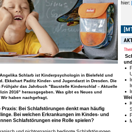
Zeit
sowie
AK
Them
Sc
und
F
 Angelika Schlarb ist Kinderpsychologin in Bielefeld und
I
d. Ekkehart Paditz Kinder- und Jugendarzt in Dresden. Die
 Frühjahr das Jahrbuch "Baustelle Kinderschlaf – Aktuelle
I
izin 2016" herausgegeben. Was gibt es Neues und
Wei
Wir haben nachgefragt.
K
e Praxis: Bei Schlafstörungen denkt man häufig
S
linge. Bei welchen Erkrankungen im Kindes- und
nnen Schlafstörungen eine Rolle spielen?
rganisch und nichtorganisch bedingte Schlafstörungen