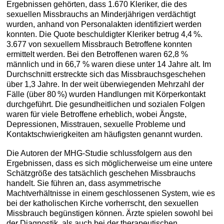
Ergebnissen gehörten, dass 1.670 Kleriker, die des
sexuellen Missbrauchs an Minderjährigen verdächtigt
wurden, anhand von Personalakten identifiziert werden
konnten. Die Quote beschuldigter Kleriker betrug 4,4 %.
3.677 von sexuellem Missbrauch Betroffene konnten
ermittelt werden. Bei den Betroffenen waren 62,8 %
männlich und in 66,7 % waren diese unter 14 Jahre alt. Im
Durchschnitt erstreckte sich das Missbrauchsgeschehen
über 1,3 Jahre. In der weit überwiegenden Mehrzahl der
Fälle (über 80 %) wurden Handlungen mit Körperkontakt
durchgeführt. Die gesundheitlichen und sozialen Folgen
waren für viele Betroffene erheblich, wobei Ängste,
Depressionen, Misstrauen, sexuelle Probleme und
Kontaktschwierigkeiten am häufigsten genannt wurden.
Die Autoren der MHG-Studie schlussfolgern aus den
Ergebnissen, dass es sich möglicherweise um eine untere
Schätzgröße des tatsächlich geschehen Missbrauchs
handelt. Sie führen an, dass asymmetrische
Machtverhältnisse in einem geschlossenen System, wie es
bei der katholischen Kirche vorherrscht, den sexuellen
Missbrauch begünstigen können. Ärzte spielen sowohl bei
der Diagnostik, als auch bei der therapeutischen