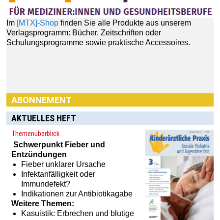
ABONNEMENT
AKTUELLES HEFT
Themenüberblick
Schwerpunkt
Fieber und
Entzündungen
Fieber unklarer Ursache
Haben Sie Interesse an einem Abonnement? Dann klicken
Infektanfälligkeit oder
Sie einfach hier:
[MTX]-Shop
Immundefekt?
Indikationen zur Antibiotikagabe
Weitere Themen:
Kasuistik: Erbrechen und blutige