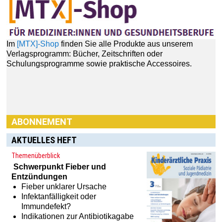
Verlagsprogramm: Bücher, Zeitschriften oder
Schulungsprogramme sowie praktische Accessoires.
ABONNEMENT
AKTUELLES HEFT
Themenüberblick
Schwerpunkt
Fieber und
Haben Sie Interesse an einem Abonnement? Dann klicken
Entzündungen
Sie einfach hier:
[MTX]-Shop
Fieber unklarer Ursache
Infektanfälligkeit oder
Immundefekt?
Indikationen zur Antibiotikagabe