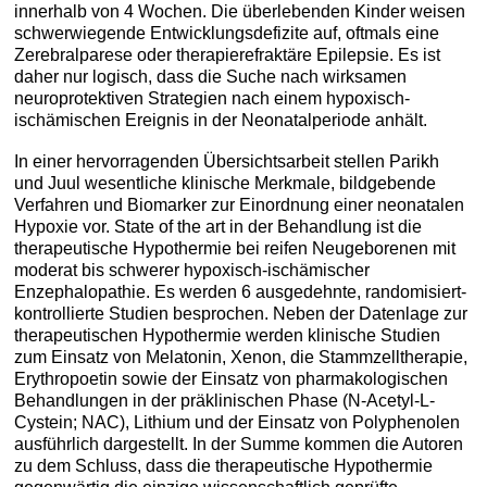
innerhalb von 4 Wochen. Die überlebenden Kinder weisen
schwerwiegende Entwicklungsdefizite auf, oftmals eine
Zerebralparese oder therapierefraktäre Epilepsie. Es ist
daher nur logisch, dass die Suche nach wirksamen
neuroprotektiven Strategien nach einem hypoxisch-
ischämischen Ereignis in der Neonatalperiode anhält.
In einer hervorragenden Übersichtsarbeit stellen Parikh
und Juul wesentliche klinische Merkmale, bildgebende
Verfahren und Biomarker zur Einordnung einer neonatalen
Hypoxie vor. State of the art in der Behandlung ist die
therapeutische Hypothermie bei reifen Neugeborenen mit
moderat bis schwerer hypoxisch-ischämischer
Enzephalopathie. Es werden 6 ausgedehnte, randomisiert-
kontrollierte Studien besprochen. Neben der Datenlage zur
therapeutischen Hypothermie werden klinische Studien
zum Einsatz von Melatonin, Xenon, die Stammzelltherapie,
Erythropoetin sowie der Einsatz von pharmakologischen
Behandlungen in der präklinischen Phase (N-Acetyl-L-
Cystein; NAC), Lithium und der Einsatz von Polyphenolen
ausführlich dargestellt. In der Summe kommen die Autoren
zu dem Schluss, dass die therapeutische Hypothermie