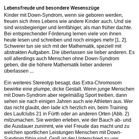
Lebensfreude und besondere Wesenszüge
Kinder mit Down-Syndrom, wenn sie geboren werden,
freuen sich ihres Lebens wie andere Kinder auch. Und sie
sind wissbegieriger und lernfähiger, als man früher dachte.
Bei entsprechender Förderung lernen viele von ihnen
heute lesen und schreiben und noch einiges mehr [1, 2].
Schwerer tun sie sich mit der Mathematik, speziell mit
abstrakten Aufgaben. Die überlassen sie lieber anderen. Es
soll allerdings auch Menschen ohne Down-Syndrom
geben, die die höhere Mathematik lieber anderen
überlassen ...
Ein weiteres Stereotyp besagt, das Extra-Chromosom
bewirke eine plumpe, dicke Gestalt. Wenn junge Menschen
mit Down-Syndrom aber regelmäßig Sport treiben, dann
sehen sie nach einigen Jahren auch wie Athleten aus. Wer
das nicht glaubt, den lade ich herzlich ein, beim Training
des Laufclubs 21 in Fürth oder an anderen Orten (Abb. 2)
mitzumachen. Sie werden erleben, wie der Bauch ab- und
die Ausdauer zunimmt, wie viel Freude das macht und zu
welchen sportlichen Leistungen Menschen mit Down-
Syndrom fähig sind. Groß ist der Unterschied zu uns