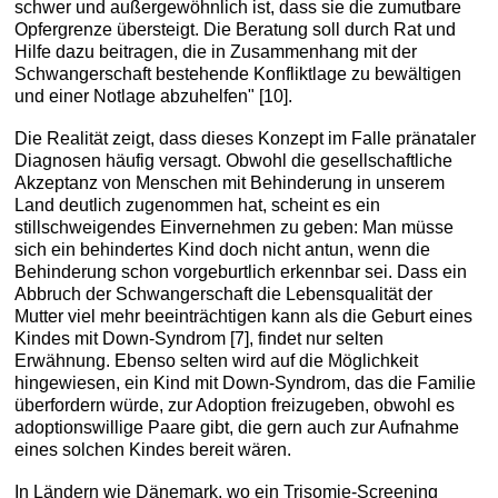
schwer und außergewöhnlich ist, dass sie die zumutbare
Opfergrenze übersteigt. Die Beratung soll durch Rat und
Hilfe dazu beitragen, die in Zusammenhang mit der
Schwangerschaft bestehende Konfliktlage zu bewältigen
und einer Notlage abzuhelfen" [10].
Die Realität zeigt, dass dieses Konzept im Falle pränataler
Diagnosen häufig versagt. Obwohl die gesellschaftliche
Akzeptanz von Menschen mit Behinderung in unserem
Land deutlich zugenommen hat, scheint es ein
stillschweigendes Einvernehmen zu geben: Man müsse
sich ein behindertes Kind doch nicht antun, wenn die
Behinderung schon vorgeburtlich erkennbar sei. Dass ein
Abbruch der Schwangerschaft die Lebensqualität der
Mutter viel mehr beeinträchtigen kann als die Geburt eines
Kindes mit Down-Syndrom [7], findet nur selten
Erwähnung. Ebenso selten wird auf die Möglichkeit
hingewiesen, ein Kind mit Down-Syndrom, das die Familie
überfordern würde, zur Adoption freizugeben, obwohl es
adoptionswillige Paare gibt, die gern auch zur Aufnahme
eines solchen Kindes bereit wären.
In Ländern wie Dänemark, wo ein Trisomie-Screening