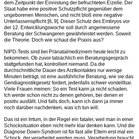
dem Zeitpunkt der Einnistung der befruchteten Eizelle. Der
Staat habe eine positive Schutzpflicht gegenüber dem
ungeborenen Menschen, und nicht bloß eine negative
Unterlassenspflicht [8, 9]. Dieser Schutz des Embryos vor
der 12. Entwicklungswoche soll durch angemessene
Beratung der Schwangeren gewährleistet werden. Soweit
die Theorie. Doch wie schaut die Praxis aus?
NIPD-Tests sind bei Pränatalmedizinern heute leicht zu
bekommen. Ob zuvor tatsächlich ein Beratungsgespräch
stattgefunden hat, kontrolliert niemand. Da die
durchschnittliche Dauer des Arztkontaktes nur wenige
Minuten beträgt, ist eine ausführliche Beratung, wie sie das
Gendiagnostikgesetz fordert, jedenfalls schwer vorstellbar.
Viele Frauen meinen: So ein Test kann ja nicht schaden.
Ich werde schon nicht zu denen gehören, bei denen er
positiv ausfällt. Und falls doch, kann ich dann ja immer
noch darüber nachdenken, was ich tun will.
Das ist ein Irrtum, in der Regel ein fataler, weil man in einer
Schocksituation eben nicht mehr klar denken kann. Und die
Diagnose Down-Syndrom ist für fast alle Eltern erst mal ein
Schock, der verarbeitet werden muss. Verarbeitung braucht