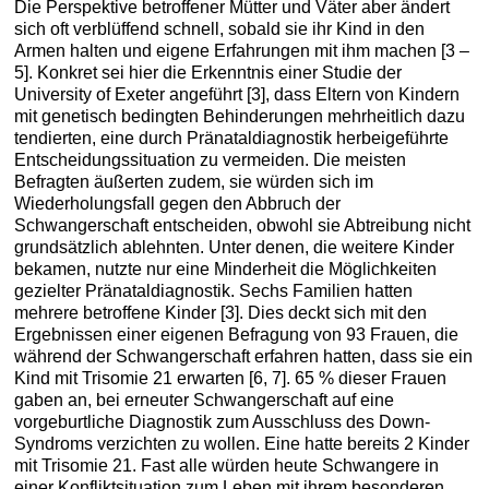
Die Perspektive betroffener Mütter und Väter aber ändert
sich oft verblüffend schnell, sobald sie ihr Kind in den
Armen halten und eigene Erfahrungen mit ihm machen [3 –
5]. Konkret sei hier die Erkenntnis einer Studie der
University of Exeter angeführt [3], dass Eltern von Kindern
mit genetisch bedingten Behinderungen mehrheitlich dazu
tendierten, eine durch Pränataldiagnostik herbeigeführte
Entscheidungssituation zu vermeiden. Die meisten
Befragten äußerten zudem, sie würden sich im
Wiederholungsfall gegen den Abbruch der
Schwangerschaft entscheiden, obwohl sie Abtreibung nicht
grundsätzlich ablehnten. Unter denen, die weitere Kinder
bekamen, nutzte nur eine Minderheit die Möglichkeiten
gezielter Pränataldiagnostik. Sechs Familien hatten
mehrere betroffene Kinder [3]. Dies deckt sich mit den
Ergebnissen einer eigenen Befragung von 93 Frauen, die
während der Schwangerschaft erfahren hatten, dass sie ein
Kind mit Trisomie 21 erwarten [6, 7]. 65 % dieser Frauen
gaben an, bei erneuter Schwangerschaft auf eine
vorgeburtliche Diagnostik zum Ausschluss des Down-
Syndroms verzichten zu wollen. Eine hatte bereits 2 Kinder
mit Trisomie 21. Fast alle würden heute Schwangere in
einer Konfliktsituation zum Leben mit ihrem besonderen