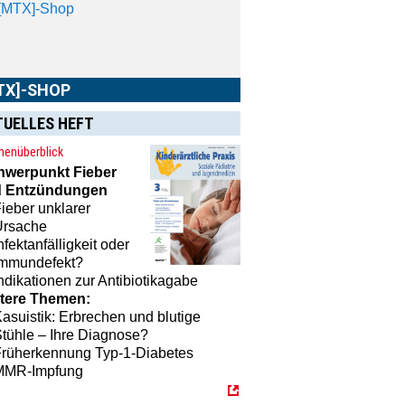
[MTX]-Shop
TX]-SHOP
TUELLES HEFT
enüberblick
hwerpunkt
Fieber
 Entzündungen
ieber unklarer
Ursache
nfektanfälligkeit oder
Immundefekt?
ndikationen zur Antibiotikagabe
tere Themen:
asuistik: Erbrechen und blutige
tühle – Ihre Diagnose?
Früherkennung Typ-1-Diabetes
MMR-Impfung