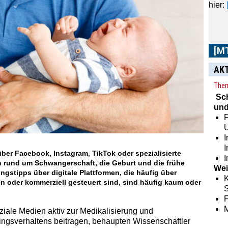
hier:
[M
AK
Them
Sc
und
F
I
ber Facebook, Instagram, TikTok oder spezialisierte
I
 rund um Schwangerschaft, die Geburt und die frühe
Wei
ngstipps über digitale Plattformen, die häufig über
K
n oder kommerziell gesteuert sind, sind häufig kaum oder
S
ziale Medien aktiv zur Medikalisierung und
ngsverhaltens beitragen, behaupten Wissenschaftler