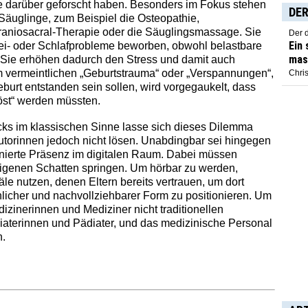
die darüber geforscht haben. Besonders im Fokus stehen
DER
 Säuglinge, zum Beispiel die Osteopathie,
raniosacral-Therapie oder die Säuglingsmassage. Sie
Der 
Ein
Schrei- oder Schlafprobleme beworben, obwohl belastbare
mas
 Sie erhöhen dadurch den Stress und damit auch
m vermeintlichen „Geburtstrauma“ oder „Verspannungen“,
Chris
burt entstanden sein sollen, wird vorgegaukelt, dass
öst“ werden müssten.
cks im klassischen Sinne lasse sich dieses Dilemma
utorinnen jedoch nicht lösen. Unabdingbar sei hingegen
dinierte Präsenz im digitalen Raum. Dabei müssen
eigenen Schatten springen. Um hörbar zu werden,
e nutzen, denen Eltern bereits vertrauen, um dort
hlicher und nachvollziehbarer Form zu positionieren. Um
izinerinnen und Mediziner nicht traditionellen
diaterinnen und Pädiater, und das medizinische Personal
n.