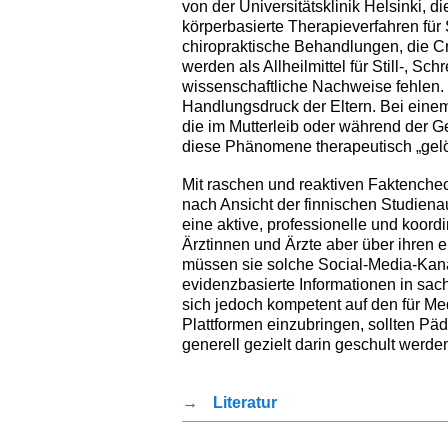
von der Universitätsklinik Helsinki, 
körperbasierte Therapieverfahren für
chiropraktische Behandlungen, die C
werden als Allheilmittel für Still-, 
wissenschaftliche Nachweise fehlen.
Handlungsdruck der Eltern. Bei eine
die im Mutterleib oder während der Ge
diese Phänomene therapeutisch „gel
Mit raschen und reaktiven Faktenche
nach Ansicht der finnischen Studiena
eine aktive, professionelle und koor
Ärztinnen und Ärzte aber über ihren 
müssen sie solche Social-Media-Kanäl
evidenzbasierte Informationen in sac
sich jedoch kompetent auf den für Med
Plattformen einzubringen, sollten Pä
generell gezielt darin geschult werde
→
Literatur