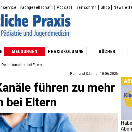
enservice
Fachgesellschaft
Podcast
Zeitschrift
Shop
Newslett
E
MELDUNGEN
PRAXISKOLUMNE
BÜCHER
 Desinformation bei Eltern
Raimund Schmid
10.06.2026
AB
Kanäle führen zu mehr
 bei Eltern
Habe
Abon