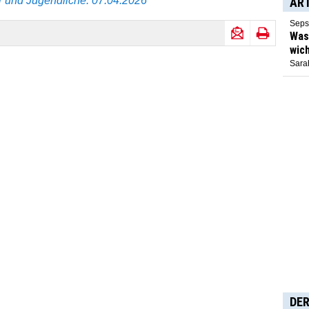
er und Jugendliche. 07.04.2026
AR
Seps
Was 
wich
Sarah
DER