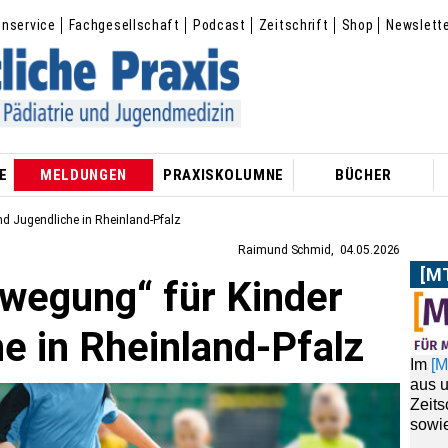
enservice
Fachgesellschaft
Podcast
Zeitschrift
Shop
Newslett
E
MELDUNGEN
PRAXISKOLUMNE
BÜCHER
nd Jugendliche in Rheinland-Pfalz
Raimund Schmid
04.05.2026
[M
ewegung“ für Kinder
Im
[
aus 
e in Rheinland-Pfalz
Zeit
sowie