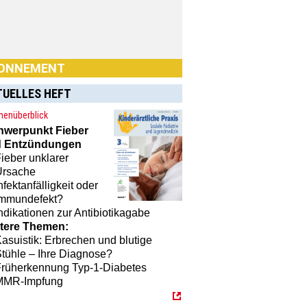
ONNEMENT
TUELLES HEFT
enüberblick
hwerpunkt
Fieber
 Entzündungen
ieber unklarer
n Sie Interesse an einem
Ursache
nement? Dann klicken Sie einfach
nfektanfälligkeit oder
[MTX]-Shop
Immundefekt?
ndikationen zur Antibiotikagabe
tere Themen:
asuistik: Erbrechen und blutige
tühle – Ihre Diagnose?
Früherkennung Typ-1-Diabetes
MMR-Impfung