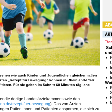
AB
AK
Them
Sc
und
F
Habe
Abon
I
hier:
hsenen wie auch Kinder und Jugendlichen gleichermaßen
I
zten „Rezept für Bewegung“ können in Rheinland-Pfalz
Wei
tieren. Für sie gelten im Schnitt 60 Minuten tägliche
K
S
er die dortige Landesärztekammer sowie den
rlp.de/rezept-fuer-bewegung
). Das von Ärzten
jungen Patientinnen und Patienten anspornen, die sich zu