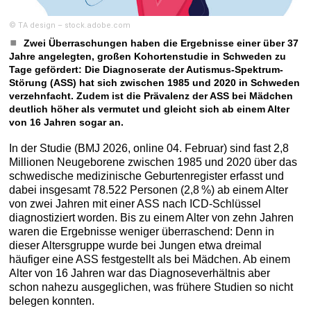
© TA design – stock.adobe.com
Zwei Überraschungen haben die Ergebnisse einer über 37
Jahre angelegten, großen Kohortenstudie in Schweden zu
Tage gefördert: Die Diagnoserate der Autismus-Spektrum-
Störung (ASS) hat sich zwischen 1985 und 2020 in Schweden
verzehnfacht. Zudem ist die Prävalenz der ASS bei Mädchen
deutlich höher als vermutet und gleicht sich ab einem Alter
von 16 Jahren sogar an.
In der Studie (BMJ 2026, online 04. Februar) sind fast 2,8
Millionen Neugeborene zwischen 1985 und 2020 über das
schwedische medizinische Geburtenregister erfasst und
dabei insgesamt 78.522 Personen (2,8 %) ab einem Alter
von zwei Jahren mit einer ASS nach ICD-Schlüssel
diagnostiziert worden. Bis zu einem Alter von zehn Jahren
waren die Ergebnisse weniger überraschend: Denn in
dieser Altersgruppe wurde bei Jungen etwa dreimal
häufiger eine ASS festgestellt als bei Mädchen. Ab einem
Alter von 16 Jahren war das Diagnoseverhältnis aber
schon nahezu ausgeglichen, was frühere Studien so nicht
belegen konnten.